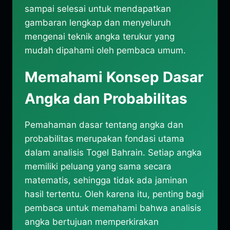
sampai selesai untuk mendapatkan
gambaran lengkap dan menyeluruh
mengenai teknik angka terukur yang
mudah dipahami oleh pembaca umum.
Memahami Konsep Dasar
Angka dan Probabilitas
Pemahaman dasar tentang angka dan
probabilitas merupakan fondasi utama
dalam analisis Togel Bahrain. Setiap angka
memiliki peluang yang sama secara
matematis, sehingga tidak ada jaminan
hasil tertentu. Oleh karena itu, penting bagi
pembaca untuk memahami bahwa analisis
angka bertujuan memperkirakan