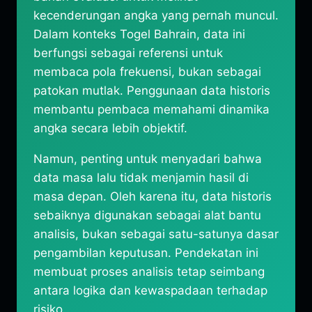
kecenderungan angka yang pernah muncul.
Dalam konteks Togel Bahrain, data ini
berfungsi sebagai referensi untuk
membaca pola frekuensi, bukan sebagai
patokan mutlak. Penggunaan data historis
membantu pembaca memahami dinamika
angka secara lebih objektif.
Namun, penting untuk menyadari bahwa
data masa lalu tidak menjamin hasil di
masa depan. Oleh karena itu, data historis
sebaiknya digunakan sebagai alat bantu
analisis, bukan sebagai satu-satunya dasar
pengambilan keputusan. Pendekatan ini
membuat proses analisis tetap seimbang
antara logika dan kewaspadaan terhadap
risiko.