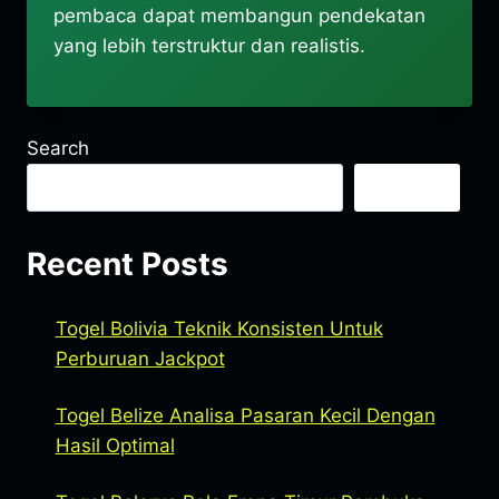
pembaca dapat membangun pendekatan
yang lebih terstruktur dan realistis.
Search
Search
Recent Posts
Togel Bolivia Teknik Konsisten Untuk
Perburuan Jackpot
Togel Belize Analisa Pasaran Kecil Dengan
Hasil Optimal