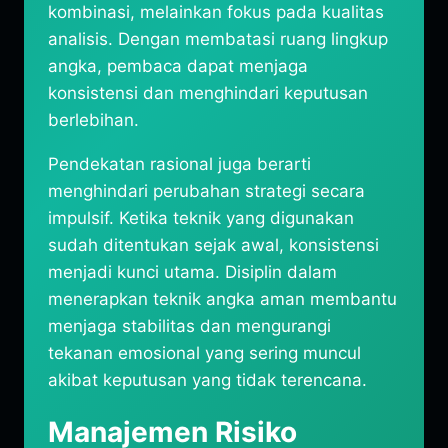
kombinasi, melainkan fokus pada kualitas
analisis. Dengan membatasi ruang lingkup
angka, pembaca dapat menjaga
konsistensi dan menghindari keputusan
berlebihan.
Pendekatan rasional juga berarti
menghindari perubahan strategi secara
impulsif. Ketika teknik yang digunakan
sudah ditentukan sejak awal, konsistensi
menjadi kunci utama. Disiplin dalam
menerapkan teknik angka aman membantu
menjaga stabilitas dan mengurangi
tekanan emosional yang sering muncul
akibat keputusan yang tidak terencana.
Manajemen Risiko