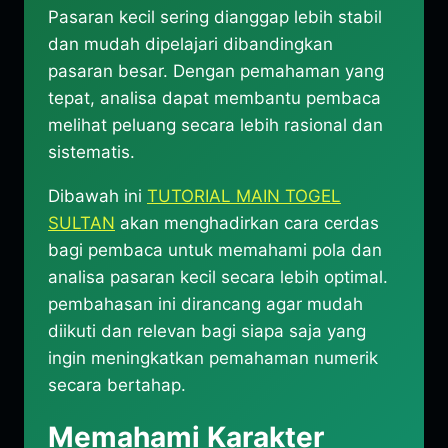
Pasaran kecil sering dianggap lebih stabil
dan mudah dipelajari dibandingkan
pasaran besar. Dengan pemahaman yang
tepat, analisa dapat membantu pembaca
melihat peluang secara lebih rasional dan
sistematis.
Dibawah ini
TUTORIAL MAIN TOGEL
SULTAN
akan menghadirkan cara cerdas
bagi pembaca untuk memahami pola dan
analisa pasaran kecil secara lebih optimal.
pembahasan ini dirancang agar mudah
diikuti dan relevan bagi siapa saja yang
ingin meningkatkan pemahaman numerik
secara bertahap.
Memahami Karakter