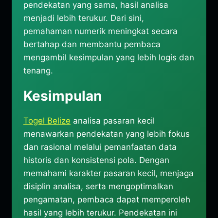
pendekatan yang sama, hasil analisa
menjadi lebih terukur. Dari sini,
pemahaman numerik meningkat secara
bertahap dan membantu pembaca
mengambil kesimpulan yang lebih logis dan
tenang.
Kesimpulan
Togel Belize
analisa pasaran kecil
menawarkan pendekatan yang lebih fokus
dan rasional melalui pemanfaatan data
historis dan konsistensi pola. Dengan
memahami karakter pasaran kecil, menjaga
disiplin analisa, serta mengoptimalkan
pengamatan, pembaca dapat memperoleh
hasil yang lebih terukur. Pendekatan ini