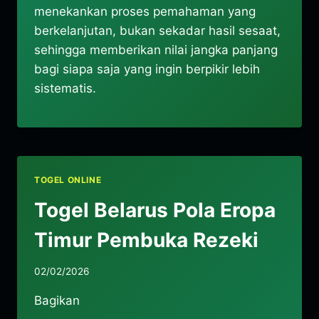
menekankan proses pemahaman yang
berkelanjutan, bukan sekadar hasil sesaat,
sehingga memberikan nilai jangka panjang
bagi siapa saja yang ingin berpikir lebih
sistematis.
TOGEL ONLINE
Togel Belarus Pola Eropa
Timur Pembuka Rezeki
02/02/2026
Bagikan