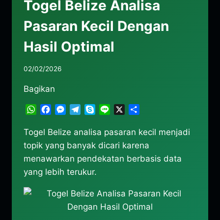
Togel Belize Analisa
Pasaran Kecil Dengan
Hasil Optimal
02/02/2026
Bagikan
WhatsApp
Facebook
Messenger
Telegram
Skype
Line
X
Share
Togel Belize analisa pasaran kecil menjadi
topik yang banyak dicari karena
menawarkan pendekatan berbasis data
yang lebih terukur.