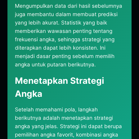
Mengumpulkan data dari hasil sebelumnya
juga membantu dalam membuat prediksi
yang lebih akurat. Statistik yang baik
memberikan wawasan penting tentang
frekuensi angka, sehingga strategi yang
diterapkan dapat lebih konsisten. Ini
menjadi dasar penting sebelum memilih
angka untuk putaran berikutnya.
Menetapkan Strategi
Angka
Setelah memahami pola, langkah
berikutnya adalah menetapkan strategi
angka yang jelas. Strategi ini dapat berupa
pemilihan angka favorit, kombinasi angka