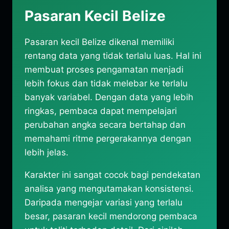
Pasaran Kecil Belize
Pasaran kecil Belize dikenal memiliki
rentang data yang tidak terlalu luas. Hal ini
membuat proses pengamatan menjadi
lebih fokus dan tidak melebar ke terlalu
banyak variabel. Dengan data yang lebih
ringkas, pembaca dapat mempelajari
perubahan angka secara bertahap dan
memahami ritme pergerakannya dengan
lebih jelas.
Karakter ini sangat cocok bagi pendekatan
analisa yang mengutamakan konsistensi.
Daripada mengejar variasi yang terlalu
besar, pasaran kecil mendorong pembaca