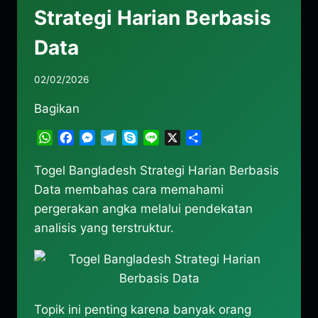
Strategi Harian Berbasis
Data
02/02/2026
Bagikan
WhatsApp
Facebook
Messenger
Telegram
Skype
Line
X
Share
Togel Bangladesh Strategi Harian Berbasis
Data membahas cara memahami
pergerakan angka melalui pendekatan
analisis yang terstruktur.
Topik ini penting karena banyak orang