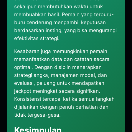
sekalipun membutuhkan waktu untuk
membuahkan hasil. Pemain yang terburu-
buru cenderung mengambil keputusan
berdasarkan insting, yang bisa mengurangi
efektivitas strategi.
Kesabaran juga memungkinkan pemain
memanfaatkan data dan catatan secara
optimal. Dengan disiplin menerapkan
strategi angka, manajemen modal, dan
evaluasi, peluang untuk mendapatkan
jackpot meningkat secara signifikan.
Konsistensi tercapai ketika semua langkah
dijalankan dengan penuh perhatian dan
tidak tergesa-gesa.
Kesimpulan