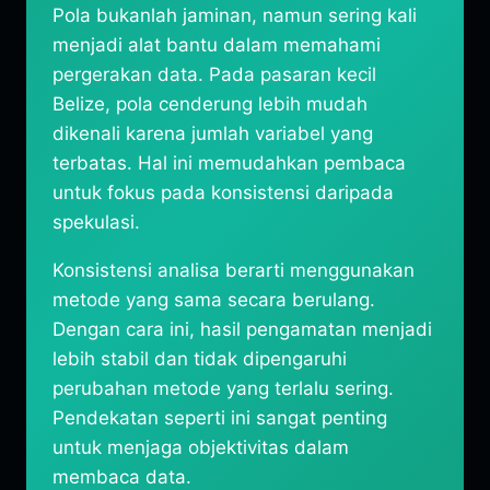
Pola bukanlah jaminan, namun sering kali
menjadi alat bantu dalam memahami
pergerakan data. Pada pasaran kecil
Belize, pola cenderung lebih mudah
dikenali karena jumlah variabel yang
terbatas. Hal ini memudahkan pembaca
untuk fokus pada konsistensi daripada
spekulasi.
Konsistensi analisa berarti menggunakan
metode yang sama secara berulang.
Dengan cara ini, hasil pengamatan menjadi
lebih stabil dan tidak dipengaruhi
perubahan metode yang terlalu sering.
Pendekatan seperti ini sangat penting
untuk menjaga objektivitas dalam
membaca data.