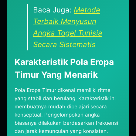
Baca Juga:
Metode
Terbaik Menyusun
Angka Togel Tunisia
Secara Sistematis
Karakteristik Pola Eropa
Timur Yang Menarik
Pola Eropa Timur dikenal memiliki ritme
yang stabil dan berulang. Karakteristik ini
membuatnya mudah dipelajari secara
konseptual. Pengelompokan angka
biasanya dilakukan berdasarkan frekuensi
dan jarak kemunculan yang konsisten.