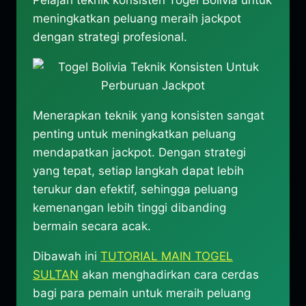
Pelajari teknik konsisten Togel Bolivia untuk
meningkatkan peluang meraih jackpot
dengan strategi profesional.
Menerapkan teknik yang konsisten sangat
penting untuk meningkatkan peluang
mendapatkan jackpot. Dengan strategi
yang tepat, setiap langkah dapat lebih
terukur dan efektif, sehingga peluang
kemenangan lebih tinggi dibanding
bermain secara acak.
Dibawah ini
TUTORIAL MAIN TOGEL
SULTAN
akan menghadirkan cara cerdas
bagi para pemain untuk meraih peluang