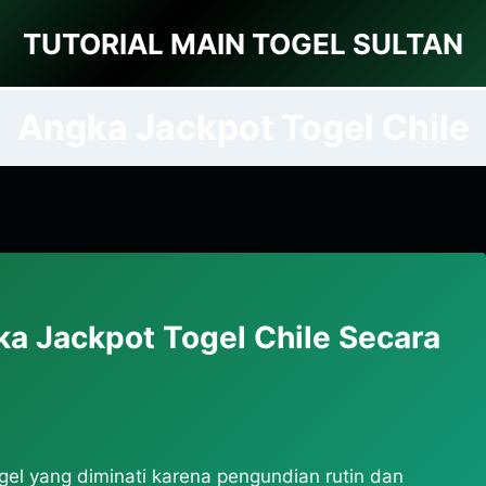
TUTORIAL MAIN TOGEL SULTAN
Angka Jackpot Togel Chile
a Jackpot Togel Chile Secara
gel yang diminati karena pengundian rutin dan