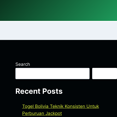
Search
Search
Recent Posts
Togel Bolivia Teknik Konsisten Untuk
Perburuan Jackpot