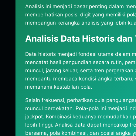
Analisis ini menjadi dasar penting dalam men
memperhatikan posisi digit yang memiliki 
membangun kerangka analisis yang lebih ku
Analisis Data Historis dan
Data historis menjadi fondasi utama dalam
mencatat hasil pengundian secara rutin, pem
muncul, jarang keluar, serta tren pergerakan
membantu membaca kondisi angka terbaru, 
memahami kestabilan pola.
Selain frekuensi, perhatikan pula pengulang
muncul berdekatan. Pola-pola ini menjadi i
jackpot. Kombinasi keduanya memudahkan p
lebih tinggi. Analisa data dapat mencakup fr
bersama, pola kombinasi, dan posisi angka ya