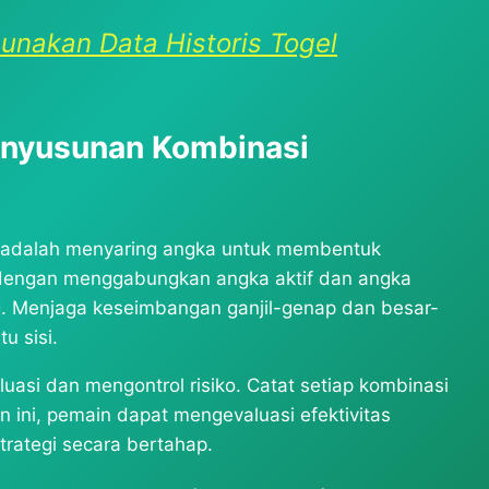
unakan Data Historis Togel
enyusunan Kombinasi
nya adalah menyaring angka untuk membentuk
n dengan menggabungkan angka aktif dan angka
. Menjaga keseimbangan ganjil-genap dan besar-
u sisi.
asi dan mengontrol risiko. Catat setiap kombinasi
n ini, pemain dapat mengevaluasi efektivitas
ategi secara bertahap.