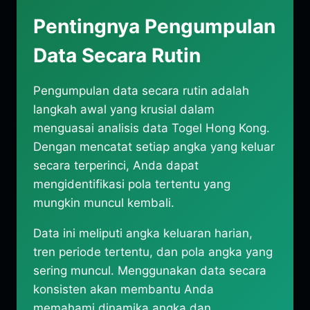
Pentingnya Pengumpulan
Data Secara Rutin
Pengumpulan data secara rutin adalah
langkah awal yang krusial dalam
menguasai analisis data Togel Hong Kong.
Dengan mencatat setiap angka yang keluar
secara terperinci, Anda dapat
mengidentifikasi pola tertentu yang
mungkin muncul kembali.
Data ini meliputi angka keluaran harian,
tren periode tertentu, dan pola angka yang
sering muncul. Menggunakan data secara
konsisten akan membantu Anda
memahami dinamika angka dan