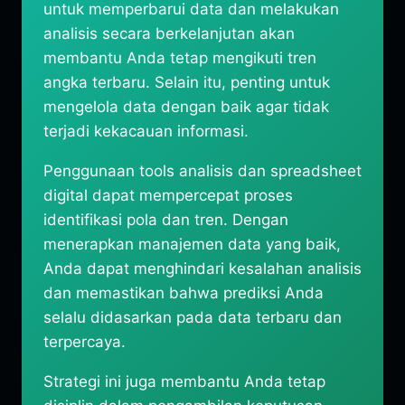
untuk memperbarui data dan melakukan
analisis secara berkelanjutan akan
membantu Anda tetap mengikuti tren
angka terbaru. Selain itu, penting untuk
mengelola data dengan baik agar tidak
terjadi kekacauan informasi.
Penggunaan tools analisis dan spreadsheet
digital dapat mempercepat proses
identifikasi pola dan tren. Dengan
menerapkan manajemen data yang baik,
Anda dapat menghindari kesalahan analisis
dan memastikan bahwa prediksi Anda
selalu didasarkan pada data terbaru dan
terpercaya.
Strategi ini juga membantu Anda tetap