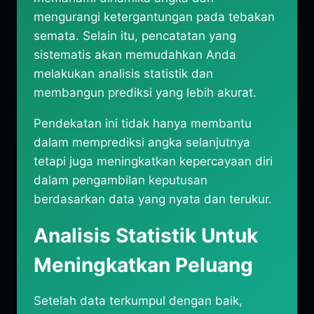
mengurangi ketergantungan pada tebakan
semata. Selain itu, pencatatan yang
sistematis akan memudahkan Anda
melakukan analisis statistik dan
membangun prediksi yang lebih akurat.
Pendekatan ini tidak hanya membantu
dalam memprediksi angka selanjutnya
tetapi juga meningkatkan kepercayaan diri
dalam pengambilan keputusan
berdasarkan data yang nyata dan terukur.
Analisis Statistik Untuk
Meningkatkan Peluang
Setelah data terkumpul dengan baik,