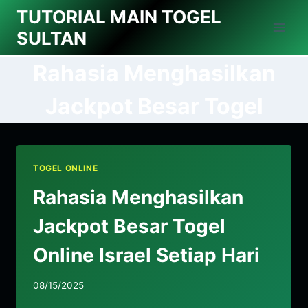
Skip
TUTORIAL MAIN TOGEL
to
SULTAN
content
Rahasia Menghasilkan
Jackpot Besar Togel
TOGEL ONLINE
Rahasia Menghasilkan
Jackpot Besar Togel
Online Israel Setiap Hari
08/15/2025