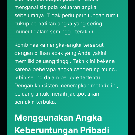
menganalisis pola keluaran angka
sebelumnya. Tidak perlu perhitungan rumit,
cukup perhatikan angka yang sering
muncul dalam seminggu terakhir.
Kombinasikan angka-angka tersebut
dengan pilihan acak yang Anda yakini
memiliki peluang tinggi. Teknik ini bekerja
karena beberapa angka cenderung muncul
lebih sering dalam periode tertentu.
Dengan konsisten menerapkan metode ini,
peluang untuk meraih jackpot akan
semakin terbuka.
Menggunakan Angka
Keberuntungan Pribadi