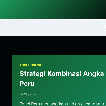
Skip
to
content
TOGEL ONLINE
Strategi Kombinasi Angka
Peru
02/01/2026
Togel Peru menawarkan undian cepat dan tr