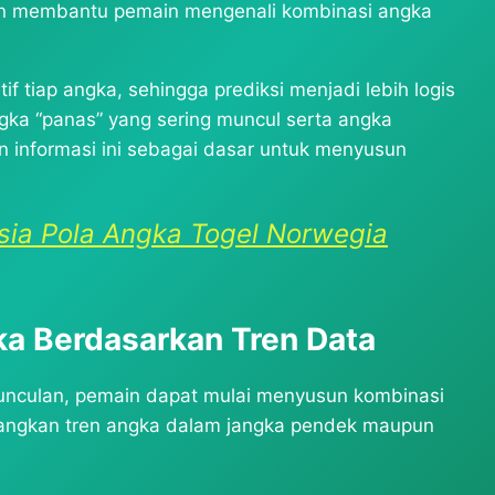
an membantu pemain mengenali kombinasi angka
atif tiap angka, sehingga prediksi menjadi lebih logis
ngka “panas” yang sering muncul serta angka
n informasi ini sebagai dasar untuk menyusun
sia Pola Angka Togel Norwegia
a Berdasarkan Tren Data
munculan, pemain dapat mulai menyusun kombinasi
bangkan tren angka dalam jangka pendek maupun