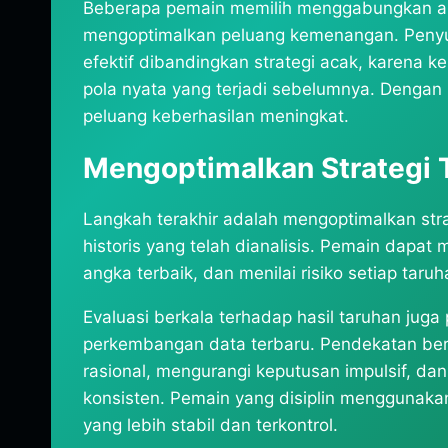
Beberapa pemain memilih menggabungkan an
mengoptimalkan peluang kemenangan. Penyus
efektif dibandingkan strategi acak, karena 
pola nyata yang terjadi sebelumnya. Dengan p
peluang keberhasilan meningkat.
Mengoptimalkan Strategi 
Langkah terakhir adalah mengoptimalkan str
historis yang telah dianalisis. Pemain dapat
angka terbaik, dan menilai risiko setiap tar
Evaluasi berkala terhadap hasil taruhan juga
perkembangan data terbaru. Pendekatan berb
rasional, mengurangi keputusan impulsif, da
konsisten. Pemain yang disiplin menggunakan 
yang lebih stabil dan terkontrol.