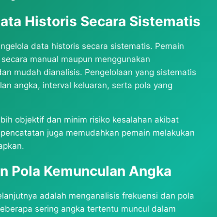
ta Historis Secara Sistematis
elola data historis secara sistematis. Pemain
aik secara manual maupun menggunakan
 dan mudah dianalisis. Pengelolaan yang sistematis
 angka, interval keluaran, serta pola yang
bih objektif dan minim risiko kesalahan akibat
lam pencatatan juga memudahkan pemain melakukan
rapkan.
an Pola Kemunculan Angka
elanjutnya adalah menganalisis frekuensi dan pola
eberapa sering angka tertentu muncul dalam