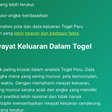
ang lebih terukur.
lisis pola dan data keluaran Togel Peru
an yang
lebih terarah dan berbasis fakta
.
ayat Keluaran Dalam Togel
paling krusial dalam analisis Togel Peru. Data
ngka mana yang sering muncul, pola kemunculan,
e waktu. Dengan memahami riwayat keluaran,
g muncul secara acak dan angka yang memiliki
prediksi lebih rasional dan tidak hanya
isiplin memanfaatkan riwayat keluaran cenderung
ang terukur.