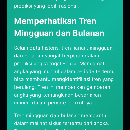
prediksi yang lebih rasional.
Memperhatikan Tren
Mingguan dan Bulanan
Selain data historis, tren harian, mingguan,
dan bulanan sangat berperan dalam
prediksi angka togel Belgia. Mengamati
angka yang muncul dalam periode tertentu
bisa membantu mengidentifikasi tren yang
berulang. Tren ini memberikan gambaran
angka yang kemungkinan besar akan
muncul dalam periode berikutnya.
Tren mingguan dan bulanan membantu
dalam melihat siklus tertentu dari angka.