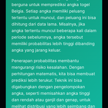
berguna untuk memprediksi angka togel
Belgia. Setiap angka memiliki peluang
tertentu untuk muncul, dan peluang ini bisa
dihitung dari data lama. Misalnya, jika
angka tertentu muncul beberapa kali dalam
periode sebelumnya, angka tersebut
memiliki probabilitas lebih tinggi dibanding
angka yang jarang keluar.
Penerapan probabilitas membantu
mengurangi risiko kesalahan. Dengan
perhitungan matematis, kita bisa membuat
prediksi lebih terukur. Teknik ini bisa
digabungkan dengan pengelompokan
angka, seperti memisahkan angka tinggi
dan rendah atau ganjil dan genap, untuk
melihat distribusi yang lebih seimbang dan