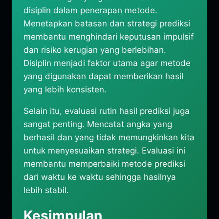
disiplin dalam penerapan metode.
Menetapkan batasan dan strategi prediksi
membantu menghindari keputusan impulsif
dan risiko kerugian yang berlebihan.
Disiplin menjadi faktor utama agar metode
yang digunakan dapat memberikan hasil
yang lebih konsisten.
Selain itu, evaluasi rutin hasil prediksi juga
sangat penting. Mencatat angka yang
berhasil dan yang tidak memungkinkan kita
untuk menyesuaikan strategi. Evaluasi ini
membantu memperbaiki metode prediksi
dari waktu ke waktu sehingga hasilnya
lebih stabil.
Kesimpulan