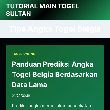
Skip
TUTORIAL MAIN TOGEL
to
SULTAN
content
Tips Angka Togel Belgia
TOGEL ONLINE
Panduan Prediksi Angka
Togel Belgia Berdasarkan
Data Lama
01/27/2026
Prediksi angka memerlukan pendekatan