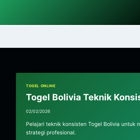
Skip
to
content
TOGEL ONLINE
Togel Bolivia Teknik Kons
02/02/2026
Pelajari teknik konsisten Togel Bolivia untu
strategi profesional.