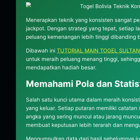
Menerapkan teknik yang konsisten sangat p
jackpot. Dengan strategi yang tepat, setiap l
peluang kemenangan lebih tinggi dibanding 
Dibawah ini
TUTORIAL MAIN TOGEL SULTAN
untuk meraih peluang menang tinggi, sehing
mendapatkan hadiah besar.
Memahami Pola dan Statis
Salah satu kunci utama dalam meraih konsis
yang keluar. Setiap putaran memiliki catatan
angka yang sering muncul atau jarang muncul
membuat keputusan lebih terarah dan mengura
Mengumpulkan data dari hasil sebelumnya j