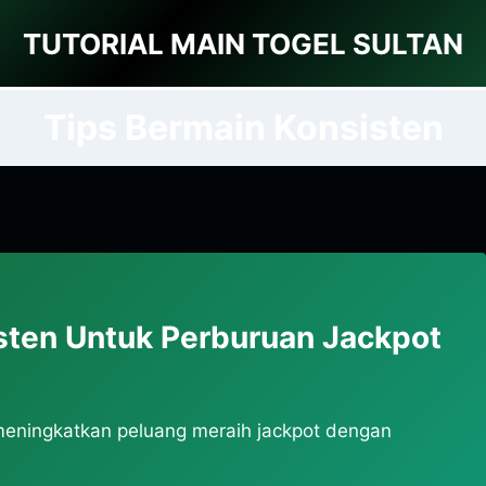
TUTORIAL MAIN TOGEL SULTAN
Tips Bermain Konsisten
isten Untuk Perburuan Jackpot
k meningkatkan peluang meraih jackpot dengan