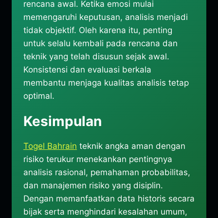
rencana awal. Ketika emosi mulai
memengaruhi keputusan, analisis menjadi
tidak objektif. Oleh karena itu, penting
untuk selalu kembali pada rencana dan
teknik yang telah disusun sejak awal.
Konsistensi dan evaluasi berkala
membantu menjaga kualitas analisis tetap
optimal.
Kesimpulan
Togel Bahrain
teknik angka aman dengan
risiko terukur menekankan pentingnya
analisis rasional, pemahaman probabilitas,
dan manajemen risiko yang disiplin.
Dengan memanfaatkan data historis secara
bijak serta menghindari kesalahan umum,