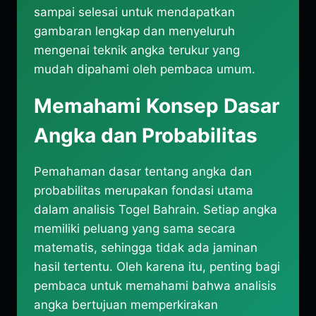
sampai selesai untuk mendapatkan
gambaran lengkap dan menyeluruh
mengenai teknik angka terukur yang
mudah dipahami oleh pembaca umum.
Memahami Konsep Dasar
Angka dan Probabilitas
Pemahaman dasar tentang angka dan
probabilitas merupakan fondasi utama
dalam analisis Togel Bahrain. Setiap angka
memiliki peluang yang sama secara
matematis, sehingga tidak ada jaminan
hasil tertentu. Oleh karena itu, penting bagi
pembaca untuk memahami bahwa analisis
angka bertujuan memperkirakan