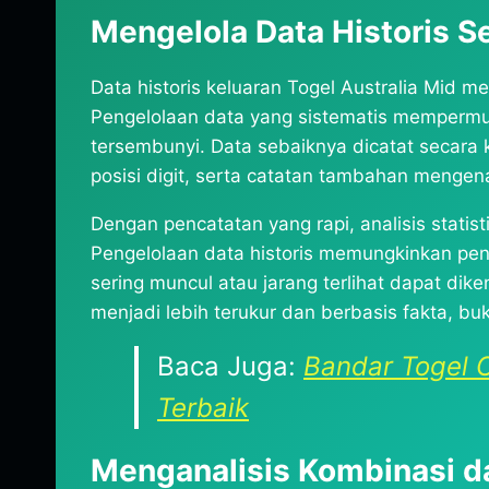
Mengelola Data Historis S
Data historis keluaran Togel Australia Mid m
Pengelolaan data yang sistematis mempermud
tersembunyi. Data sebaiknya dicatat secara 
posisi digit, serta catatan tambahan mengen
Dengan pencatatan yang rapi, analisis statisti
Pengelolaan data historis memungkinkan pe
sering muncul atau jarang terlihat dapat dike
menjadi lebih terukur dan berbasis fakta, b
Baca Juga:
Bandar Togel 
Terbaik
Menganalisis Kombinasi d