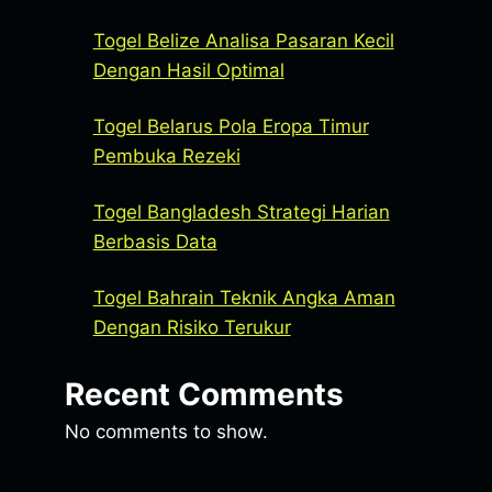
Togel Belize Analisa Pasaran Kecil
Dengan Hasil Optimal
Togel Belarus Pola Eropa Timur
Pembuka Rezeki
Togel Bangladesh Strategi Harian
Berbasis Data
Togel Bahrain Teknik Angka Aman
Dengan Risiko Terukur
Recent Comments
No comments to show.