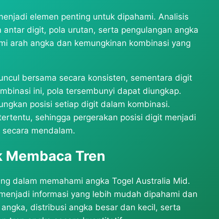
enjadi elemen penting untuk dipahami. Analisis
ntar digit, pola urutan, serta pengulangan angka
mi arah angka dan kemungkinan kombinasi yang
uncul bersama secara konsisten, sementara digit
ombinasi ini, pola tersembunyi dapat diungkap.
tungkan posisi setiap digit dalam kombinasi.
ertentu, sehingga pergerakan posisi digit menjadi
a secara mendalam.
uk Membaca Tren
ting dalam memahami angka Togel Australia Mid.
 menjadi informasi yang lebih mudah dipahami dan
angka, distribusi angka besar dan kecil, serta