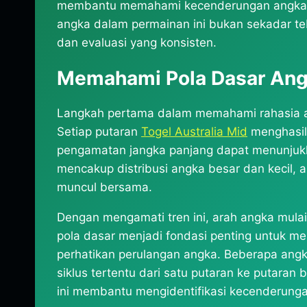
membantu memahami kecenderungan angka d
angka dalam permainan ini bukan sekadar te
dan evaluasi yang konsisten.
Memahami Pola Dasar An
Langkah pertama dalam memahami rahasia an
Setiap putaran
Togel Australia Mid
menghasil
pengamatan jangka panjang dapat menunjukk
mencakup distribusi angka besar dan kecil, a
muncul bersama.
Dengan mengamati tren ini, arah angka mulai
pola dasar menjadi fondasi penting untuk mem
perhatikan perulangan angka. Beberapa an
siklus tertentu dari satu putaran ke putaran
ini membantu mengidentifikasi kecenderunga