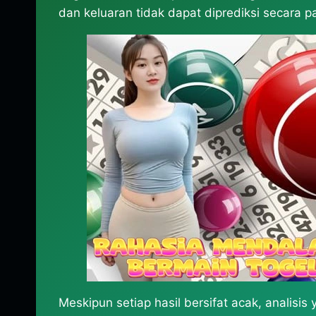
dan keluaran tidak dapat diprediksi secara pa
Meskipun setiap hasil bersifat acak, analisi