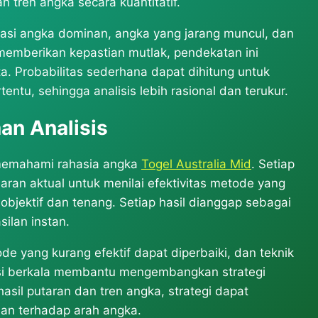
tren angka secara kuantitatif.
ikasi angka dominan, angka yang jarang muncul, dan
ak memberikan kepastian mutlak, pendekatan ini
 Probabilitas sederhana dapat dihitung untuk
tu, sehingga analisis lebih rasional dan terukur.
an Analisis
 memahami rahasia angka
Togel Australia Mid
. Setiap
uaran aktual untuk menilai efektivitas metode yang
objektif dan tenang. Setiap hasil dianggap sebagai
ilan instan.
tode yang kurang efektif dapat diperbaiki, dan teknik
asi berkala membantu mengembangkan strategi
sil putaran dan tren angka, strategi dapat
n terhadap arah angka.