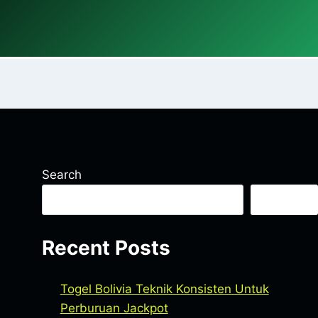
Search
Search
Recent Posts
Togel Bolivia Teknik Konsisten Untuk
Perburuan Jackpot