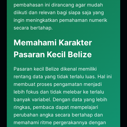
pembahasan ini dirancang agar mudah
diikuti dan relevan bagi siapa saja yang
ingin meningkatkan pemahaman numerik
secara bertahap.
Memahami Karakter
Pasaran Kecil Belize
Pasaran kecil Belize dikenal memiliki
rentang data yang tidak terlalu luas. Hal ini
membuat proses pengamatan menjadi
lebih fokus dan tidak melebar ke terlalu
banyak variabel. Dengan data yang lebih
ringkas, pembaca dapat mempelajari
perubahan angka secara bertahap dan
memahami ritme pergerakannya dengan