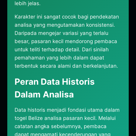
lebih jelas.
Karakter ini sangat cocok bagi pendekatan
analisa yang mengutamakan konsistensi.
Daripada mengejar variasi yang terlalu
besar, pasaran kecil mendorong pembaca
untuk teliti terhadap detail. Dari sinilah
pemahaman yang lebih dalam dapat
terbentuk secara alami dan berkelanjutan.
Peran Data Historis
Dalam Analisa
Data historis menjadi fondasi utama dalam
togel Belize analisa pasaran kecil. Melalui
catatan angka sebelumnya, pembaca
dapat mengamati kecenderungan yang