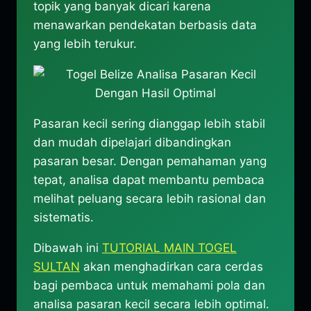
topik yang banyak dicari karena
menawarkan pendekatan berbasis data
yang lebih terukur.
Pasaran kecil sering dianggap lebih stabil
dan mudah dipelajari dibandingkan
pasaran besar. Dengan pemahaman yang
tepat, analisa dapat membantu pembaca
melihat peluang secara lebih rasional dan
sistematis.
Dibawah ini
TUTORIAL MAIN TOGEL
SULTAN
akan menghadirkan cara cerdas
bagi pembaca untuk memahami pola dan
analisa pasaran kecil secara lebih optimal.