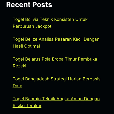
Recent Posts
Togel Bolivia Teknik Konsisten Untuk
Perburuan Jackpot
Togel Belize Analisa Pasaran Kecil Dengan
Hasil Optimal
Togel Belarus Pola Eropa Timur Pembuka
Rezeki
Togel Bangladesh Strategi Harian Berbasis
Data
Togel Bahrain Teknik Angka Aman Dengan
Risiko Terukur