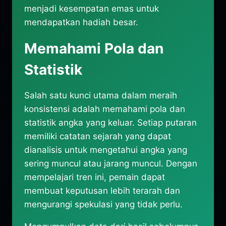
menjadi kesempatan emas untuk
mendapatkan hadiah besar.
Memahami Pola dan
Statistik
Salah satu kunci utama dalam meraih
konsistensi adalah memahami pola dan
statistik angka yang keluar. Setiap putaran
memiliki catatan sejarah yang dapat
dianalisis untuk mengetahui angka yang
sering muncul atau jarang muncul. Dengan
mempelajari tren ini, pemain dapat
membuat keputusan lebih terarah dan
mengurangi spekulasi yang tidak perlu.