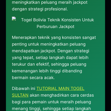
meningkatkan peluang meraih jackpot
dengan strategi profesional.
Menerapkan teknik yang konsisten sangat
penting untuk meningkatkan peluang
mendapatkan jackpot. Dengan strategi
yang tepat, setiap langkah dapat lebih
terukur dan efektif, sehingga peluang
kemenangan lebih tinggi dibanding
bermain secara acak.
Dibawah ini
TUTORIAL MAIN TOGEL
SULTAN
akan menghadirkan cara cerdas
bagi para pemain untuk meraih peluang
menang tinggi, sehingga setiap langkah