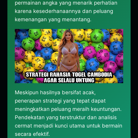
permainan angka yang menarik perhatian
karena kesederhanaannya dan peluang
kemenangan yang menantang.
Meskipun hasilnya bersifat acak,
penerapan strategi yang tepat dapat
meningkatkan peluang meraih keuntungan.
Pendekatan yang terstruktur dan analisis
cermat menjadi kunci utama untuk bermain
secara efektif.