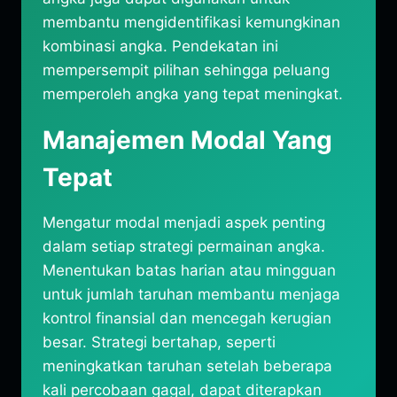
membantu mengidentifikasi kemungkinan
kombinasi angka. Pendekatan ini
mempersempit pilihan sehingga peluang
memperoleh angka yang tepat meningkat.
Manajemen Modal Yang
Tepat
Mengatur modal menjadi aspek penting
dalam setiap strategi permainan angka.
Menentukan batas harian atau mingguan
untuk jumlah taruhan membantu menjaga
kontrol finansial dan mencegah kerugian
besar. Strategi bertahap, seperti
meningkatkan taruhan setelah beberapa
kali percobaan gagal, dapat diterapkan