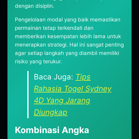
dengan disiplin.
Pengelolaan modal yang baik memastikan
permainan tetap terkendali dan
memberikan kesempatan lebih lama untuk
menerapkan strategi. Hal ini sangat penting
agar setiap langkah yang diambil memiliki
risiko yang terukur.
Baca Juga:
Tips
Rahasia Togel Sydney
4D Yang Jarang
Diungkap
Kombinasi Angka