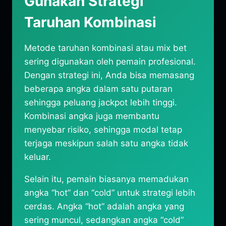
Gunakan Strategi
Taruhan Kombinasi
Metode taruhan kombinasi atau mix bet
sering digunakan oleh pemain profesional.
Dengan strategi ini, Anda bisa memasang
beberapa angka dalam satu putaran
sehingga peluang jackpot lebih tinggi.
Kombinasi angka juga membantu
menyebar risiko, sehingga modal tetap
terjaga meskipun salah satu angka tidak
keluar.
Selain itu, pemain biasanya memadukan
angka “hot” dan “cold” untuk strategi lebih
cerdas. Angka “hot” adalah angka yang
sering muncul, sedangkan angka “cold”