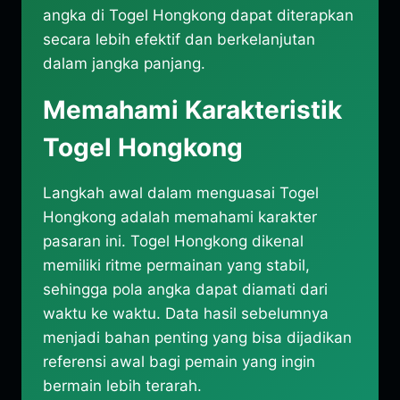
angka di Togel Hongkong dapat diterapkan
secara lebih efektif dan berkelanjutan
dalam jangka panjang.
Memahami Karakteristik
Togel Hongkong
Langkah awal dalam menguasai Togel
Hongkong adalah memahami karakter
pasaran ini. Togel Hongkong dikenal
memiliki ritme permainan yang stabil,
sehingga pola angka dapat diamati dari
waktu ke waktu. Data hasil sebelumnya
menjadi bahan penting yang bisa dijadikan
referensi awal bagi pemain yang ingin
bermain lebih terarah.