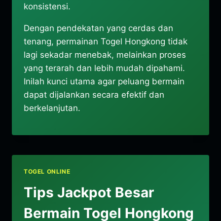
konsistensi.
Dengan pendekatan yang cerdas dan
tenang, permainan Togel Hongkong tidak
lagi sekadar menebak, melainkan proses
yang terarah dan lebih mudah dipahami.
Inilah kunci utama agar peluang bermain
dapat dijalankan secara efektif dan
berkelanjutan.
TOGEL ONLINE
Tips Jackpot Besar
Bermain Togel Hongkong