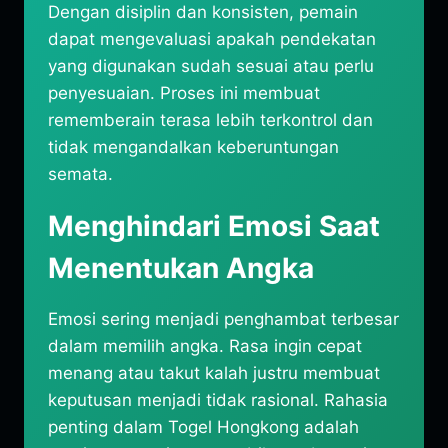
Dengan disiplin dan konsisten, pemain
dapat mengevaluasi apakah pendekatan
yang digunakan sudah sesuai atau perlu
penyesuaian. Proses ini membuat
rememberain terasa lebih terkontrol dan
tidak mengandalkan keberuntungan
semata.
Menghindari Emosi Saat
Menentukan Angka
Emosi sering menjadi penghambat terbesar
dalam memilih angka. Rasa ingin cepat
menang atau takut kalah justru membuat
keputusan menjadi tidak rasional. Rahasia
penting dalam Togel Hongkong adalah