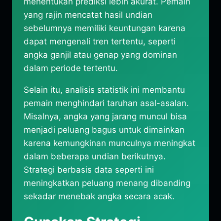
menentukan prediksi lebih akurat. Pemain
yang rajin mencatat hasil undian
sebelumnya memiliki keuntungan karena
dapat mengenali tren tertentu, seperti
angka ganjil atau genap yang dominan
dalam periode tertentu.
Selain itu, analisis statistik ini membantu
pemain menghindari taruhan asal-asalan.
Misalnya, angka yang jarang muncul bisa
menjadi peluang bagus untuk dimainkan
karena kemungkinan munculnya meningkat
dalam beberapa undian berikutnya.
Strategi berbasis data seperti ini
meningkatkan peluang menang dibanding
sekadar menebak angka secara acak.