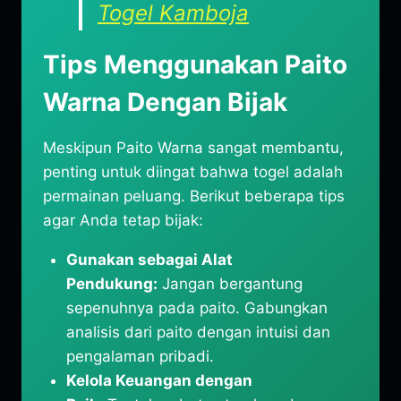
Togel Kamboja
Tips Menggunakan Paito
Warna Dengan Bijak
Meskipun Paito Warna sangat membantu,
penting untuk diingat bahwa togel adalah
permainan peluang. Berikut beberapa tips
agar Anda tetap bijak:
Gunakan sebagai Alat
Pendukung:
Jangan bergantung
sepenuhnya pada paito. Gabungkan
analisis dari paito dengan intuisi dan
pengalaman pribadi.
Kelola Keuangan dengan