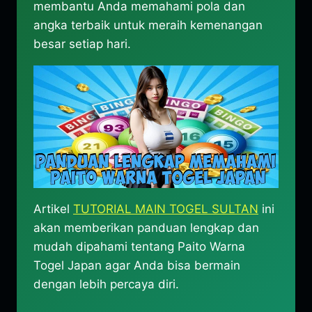
membantu Anda memahami pola dan
angka terbaik untuk meraih kemenangan
besar setiap hari.
Artikel
TUTORIAL MAIN TOGEL SULTAN
ini
akan memberikan panduan lengkap dan
mudah dipahami tentang Paito Warna
Togel Japan agar Anda bisa bermain
dengan lebih percaya diri.