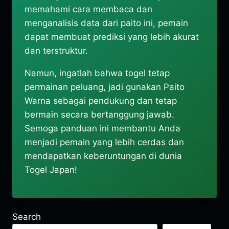
memahami cara membaca dan
menganalisis data dari paito ini, pemain
dapat membuat prediksi yang lebih akurat
dan terstruktur.
Namun, ingatlah bahwa togel tetap
permainan peluang, jadi gunakan Paito
Warna sebagai pendukung dan tetap
bermain secara bertanggung jawab.
Semoga panduan ini membantu Anda
menjadi pemain yang lebih cerdas dan
mendapatkan keberuntungan di dunia
Togel Japan!
Search