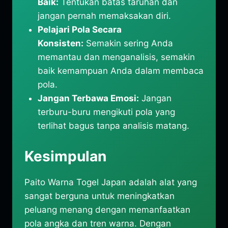
Baik:
Tentukan batas taruhan dan
jangan pernah memaksakan diri.
Pelajari Pola Secara
Konsisten:
Semakin sering Anda
memantau dan menganalisis, semakin
baik kemampuan Anda dalam membaca
pola.
Jangan Terbawa Emosi:
Jangan
terburu-buru mengikuti pola yang
terlihat bagus tanpa analisis matang.
Kesimpulan
Paito Warna Togel Japan adalah alat yang
sangat berguna untuk meningkatkan
peluang menang dengan memanfaatkan
pola angka dan tren warna. Dengan