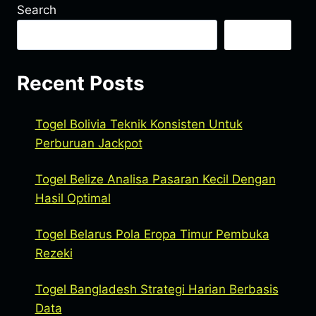
Search
Search
Recent Posts
Togel Bolivia Teknik Konsisten Untuk
Perburuan Jackpot
Togel Belize Analisa Pasaran Kecil Dengan
Hasil Optimal
Togel Belarus Pola Eropa Timur Pembuka
Rezeki
Togel Bangladesh Strategi Harian Berbasis
Data