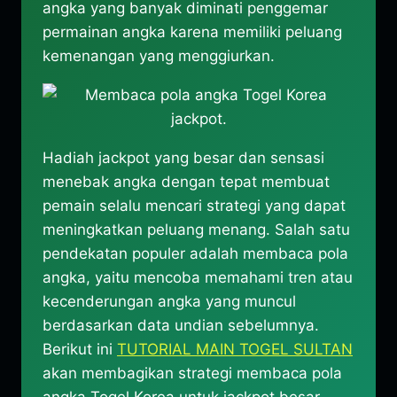
angka yang banyak diminati penggemar
permainan angka karena memiliki peluang
kemenangan yang menggiurkan.
Hadiah jackpot yang besar dan sensasi
menebak angka dengan tepat membuat
pemain selalu mencari strategi yang dapat
meningkatkan peluang menang. Salah satu
pendekatan populer adalah membaca pola
angka, yaitu mencoba memahami tren atau
kecenderungan angka yang muncul
berdasarkan data undian sebelumnya.
Berikut ini
TUTORIAL MAIN TOGEL SULTAN
akan membagikan strategi membaca pola