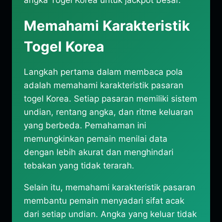
angka Togel Korea untuk jackpot besar.
Memahami Karakteristik
Togel Korea
Langkah pertama dalam membaca pola
adalah memahami karakteristik pasaran
togel Korea. Setiap pasaran memiliki sistem
undian, rentang angka, dan ritme keluaran
yang berbeda. Pemahaman ini
memungkinkan pemain menilai data
dengan lebih akurat dan menghindari
tebakan yang tidak terarah.
Selain itu, memahami karakteristik pasaran
membantu pemain menyadari sifat acak
dari setiap undian. Angka yang keluar tidak