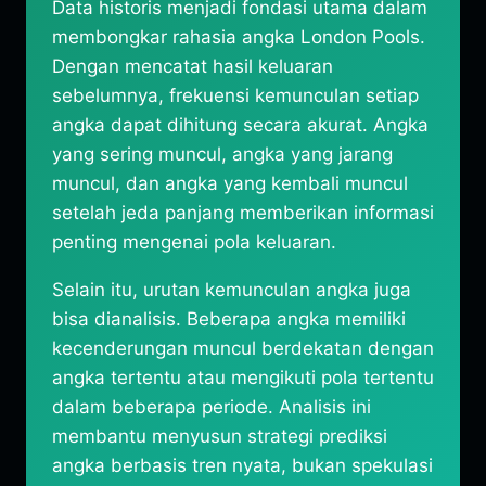
Data historis menjadi fondasi utama dalam
membongkar rahasia angka London Pools.
Dengan mencatat hasil keluaran
sebelumnya, frekuensi kemunculan setiap
angka dapat dihitung secara akurat. Angka
yang sering muncul, angka yang jarang
muncul, dan angka yang kembali muncul
setelah jeda panjang memberikan informasi
penting mengenai pola keluaran.
Selain itu, urutan kemunculan angka juga
bisa dianalisis. Beberapa angka memiliki
kecenderungan muncul berdekatan dengan
angka tertentu atau mengikuti pola tertentu
dalam beberapa periode. Analisis ini
membantu menyusun strategi prediksi
angka berbasis tren nyata, bukan spekulasi