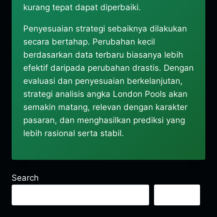
kurang tepat dapat diperbaiki.
Penyesuaian strategi sebaiknya dilakukan
secara bertahap. Perubahan kecil
berdasarkan data terbaru biasanya lebih
efektif daripada perubahan drastis. Dengan
evaluasi dan penyesuaian berkelanjutan,
strategi analisis angka London Pools akan
semakin matang, relevan dengan karakter
pasaran, dan menghasilkan prediksi yang
lebih rasional serta stabil.
Search
Search