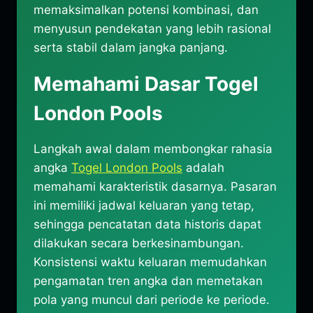
memaksimalkan potensi kombinasi, dan
menyusun pendekatan yang lebih rasional
serta stabil dalam jangka panjang.
Memahami Dasar Togel
London Pools
Langkah awal dalam membongkar rahasia
angka
Togel London Pools
adalah
memahami karakteristik dasarnya. Pasaran
ini memiliki jadwal keluaran yang tetap,
sehingga pencatatan data historis dapat
dilakukan secara berkesinambungan.
Konsistensi waktu keluaran memudahkan
pengamatan tren angka dan memetakan
pola yang muncul dari periode ke periode.