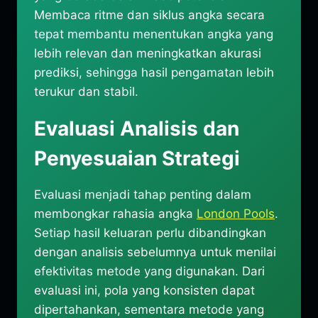
Membaca ritme dan siklus angka secara
tepat membantu menentukan angka yang
lebih relevan dan meningkatkan akurasi
prediksi, sehingga hasil pengamatan lebih
terukur dan stabil.
Evaluasi Analisis dan
Penyesuaian Strategi
Evaluasi menjadi tahap penting dalam
membongkar rahasia angka
London Pools
.
Setiap hasil keluaran perlu dibandingkan
dengan analisis sebelumnya untuk menilai
efektivitas metode yang digunakan. Dari
evaluasi ini, pola yang konsisten dapat
dipertahankan, sementara metode yang