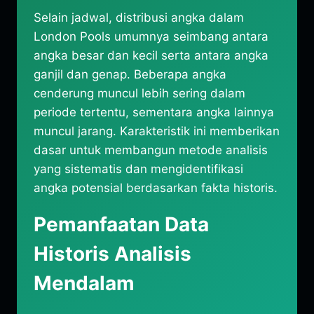
Selain jadwal, distribusi angka dalam
London Pools umumnya seimbang antara
angka besar dan kecil serta antara angka
ganjil dan genap. Beberapa angka
cenderung muncul lebih sering dalam
periode tertentu, sementara angka lainnya
muncul jarang. Karakteristik ini memberikan
dasar untuk membangun metode analisis
yang sistematis dan mengidentifikasi
angka potensial berdasarkan fakta historis.
Pemanfaatan Data
Historis Analisis
Mendalam