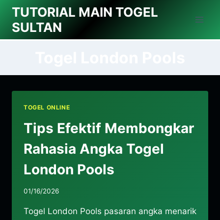
Skip
TUTORIAL MAIN TOGEL
to
SULTAN
content
Togel London Pools
TOGEL ONLINE
Tips Efektif Membongkar
Rahasia Angka Togel
London Pools
01/16/2026
Togel London Pools pasaran angka menarik