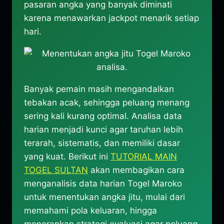
pasaran angka yang banyak diminati
karena menawarkan jackpot menarik setiap
hari.
Banyak pemain masih mengandalkan
tebakan acak, sehingga peluang menang
sering kali kurang optimal. Analisa data
harian menjadi kunci agar taruhan lebih
terarah, sistematis, dan memiliki dasar
yang kuat. Berikut ini
TUTORIAL MAIN
TOGEL SULTAN
akan membagikan cara
menganalisis data harian Togel Maroko
untuk menentukan angka jitu, mulai dari
memahami pola keluaran, hingga