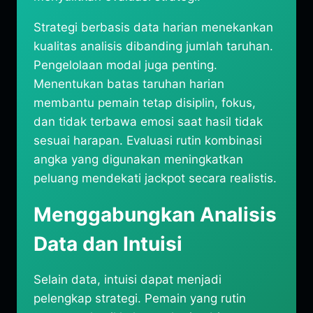
Strategi berbasis data harian menekankan
kualitas analisis dibanding jumlah taruhan.
Pengelolaan modal juga penting.
Menentukan batas taruhan harian
membantu pemain tetap disiplin, fokus,
dan tidak terbawa emosi saat hasil tidak
sesuai harapan. Evaluasi rutin kombinasi
angka yang digunakan meningkatkan
peluang mendekati jackpot secara realistis.
Menggabungkan Analisis
Data dan Intuisi
Selain data, intuisi dapat menjadi
pelengkap strategi. Pemain yang rutin