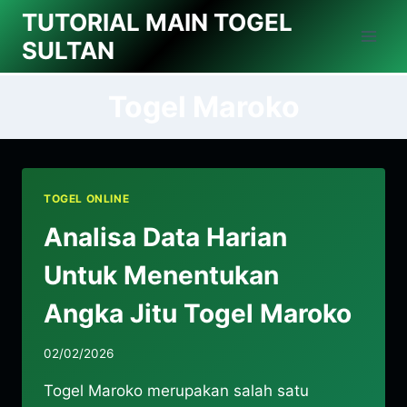
Skip
TUTORIAL MAIN TOGEL
to
SULTAN
content
Togel Maroko
TOGEL ONLINE
Analisa Data Harian
Untuk Menentukan
Angka Jitu Togel Maroko
02/02/2026
Togel Maroko merupakan salah satu