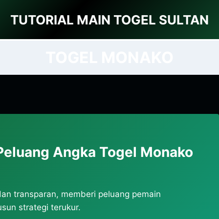
TUTORIAL MAIN TOGEL SULTAN
TOGEL MONAKO
Peluang Angka Togel Monako
dan transparan, memberi peluang pemain
un strategi terukur.