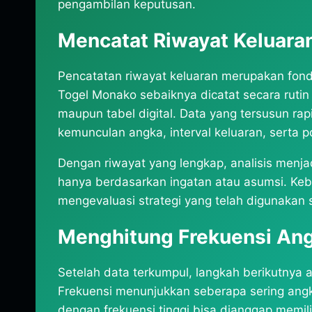
pengambilan keputusan.
Mencatat Riwayat Keluaran
Pencatatan riwayat keluaran merupakan fonda
Togel Monako sebaiknya dicatat secara rutin
maupun tabel digital. Data yang tersusun r
kemunculan angka, interval keluaran, serta p
Dengan riwayat yang lengkap, analisis menjad
hanya berdasarkan ingatan atau asumsi. Ke
mengevaluasi strategi yang telah digunakan
Menghitung Frekuensi Ang
Setelah data terkumpul, langkah berikutnya
Frekuensi menunjukkan seberapa sering angk
dengan frekuensi tinggi bisa dianggap memili