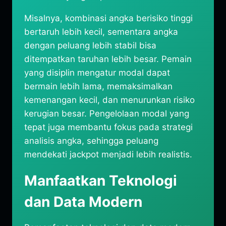
Misalnya, kombinasi angka berisiko tinggi
bertaruh lebih kecil, sementara angka
dengan peluang lebih stabil bisa
ditempatkan taruhan lebih besar. Pemain
yang disiplin mengatur modal dapat
bermain lebih lama, memaksimalkan
kemenangan kecil, dan menurunkan risiko
kerugian besar. Pengelolaan modal yang
tepat juga membantu fokus pada strategi
analisis angka, sehingga peluang
mendekati jackpot menjadi lebih realistis.
Manfaatkan Teknologi
dan Data Modern