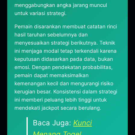
menggabungkan angka jarang muncul
untuk variasi strategi.
Pemain disarankan membuat catatan rinci
hasil taruhan sebelumnya dan
menyesuaikan strategi berikutnya. Teknik
ini menjaga modal tetap terkendali karena
keputusan didasarkan pada data, bukan
emosi. Dengan pendekatan probabilitas,
pemain dapat memaksimalkan
kemenangan kecil dan mengurangi risiko
kerugian besar. Konsistensi dalam strategi
ini memberi peluang lebih tinggi untuk
mendekati jackpot secara berulang.
Baca Juga:
Kunci
Menang Togel