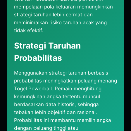
mempelajari pola keluaran memungkinkan
strategi taruhan lebih cermat dan
meminimalkan risiko taruhan acak yang
tidak efektif.
Strategi Taruhan
Probabilitas
Menggunakan strategi taruhan berbasis
probabilitas meningkatkan peluang menang
Togel Powerball. Pemain menghitung
kemungkinan angka tertentu muncul
berdasarkan data historis, sehingga
tebakan lebih objektif dan rasional.
Probabilitas ini membantu memilih angka
dengan peluang tinggi atau