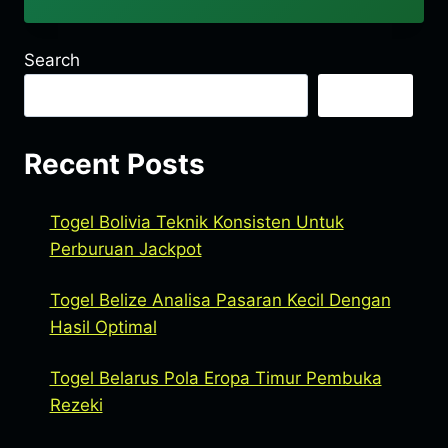
Search
Search
Recent Posts
Togel Bolivia Teknik Konsisten Untuk
Perburuan Jackpot
Togel Belize Analisa Pasaran Kecil Dengan
Hasil Optimal
Togel Belarus Pola Eropa Timur Pembuka
Rezeki