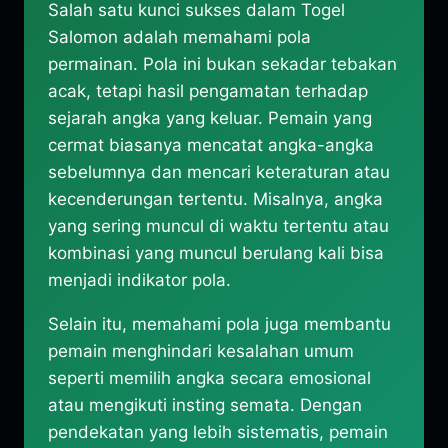
Salah satu kunci sukses dalam Togel
Salomon adalah memahami pola
permainan. Pola ini bukan sekadar tebakan
acak, tetapi hasil pengamatan terhadap
sejarah angka yang keluar. Pemain yang
cermat biasanya mencatat angka-angka
sebelumnya dan mencari keteraturan atau
kecenderungan tertentu. Misalnya, angka
yang sering muncul di waktu tertentu atau
kombinasi yang muncul berulang kali bisa
menjadi indikator pola.
Selain itu, memahami pola juga membantu
pemain menghindari kesalahan umum
seperti memilih angka secara emosional
atau mengikuti insting semata. Dengan
pendekatan yang lebih sistematis, pemain