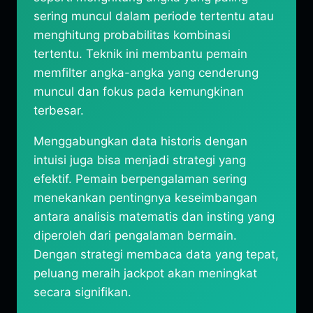
sering muncul dalam periode tertentu atau
menghitung probabilitas kombinasi
tertentu. Teknik ini membantu pemain
memfilter angka-angka yang cenderung
muncul dan fokus pada kemungkinan
terbesar.
Menggabungkan data historis dengan
intuisi juga bisa menjadi strategi yang
efektif. Pemain berpengalaman sering
menekankan pentingnya keseimbangan
antara analisis matematis dan insting yang
diperoleh dari pengalaman bermain.
Dengan strategi membaca data yang tepat,
peluang meraih jackpot akan meningkat
secara signifikan.