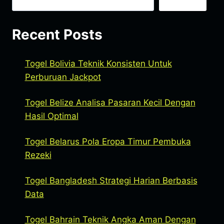
Search
Recent Posts
Togel Bolivia Teknik Konsisten Untuk
Perburuan Jackpot
Togel Belize Analisa Pasaran Kecil Dengan
Hasil Optimal
Togel Belarus Pola Eropa Timur Pembuka
Rezeki
Togel Bangladesh Strategi Harian Berbasis
Data
Togel Bahrain Teknik Angka Aman Dengan