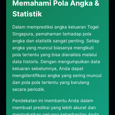
Memahami Pola Angka &
Statistik
Dalam memprediksi angka keluaran Togel
Singapura, pemahaman terhadap pola
angka dan statistik sangat penting. Setiap
angka yang muncul biasanya mengikuti
pola tertentu yang bisa dianalisis melalui
data historis. Dengan mengumpulkan data
keluaran sebelumnya, Anda dapat
mengidentifikasi angka yang sering muncul
dan pola pola tertentu yang berulang
secara periodik.
Pendekatan ini membantu Anda dalam
membuat prediksi yang lebih akurat dan
meningkatkan peluang keberhasilan Anda.