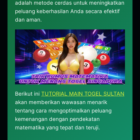
adalah metode cerdas untuk meningkatkan
peluang keberhasilan Anda secara efektif
dan aman.
Berikut ini
TUTORIAL MAIN TOGEL SULTAN
akan memberikan wawasan menarik
tentang cara mengoptimalkan peluang
kemenangan dengan pendekatan
matematika yang tepat dan teruji.