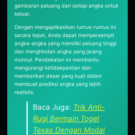
gambaran peluang dari setiap angka untuk
keluar.
Dengan mengaplikasikan rumus-rumus ini
secara tepat, Anda dapat mempersempit
angka-angka yang memiliki peluang tinggi
dan menghindari angka yang jarang
muncul. Pendekatan ini membantu
mengurangi ketidakpastian dan
memberikan dasar yang kuat dalam
membuat prediksi angka yang lebih
realistis.
Baca Juga:
Trik Anti-
Rugi Bermain Togel
Texas Dengan Modal