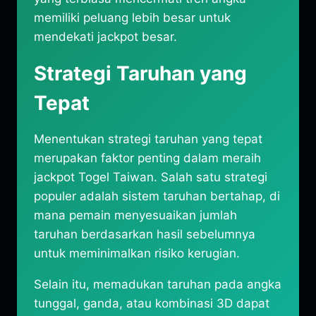
memiliki peluang lebih besar untuk
mendekati jackpot besar.
Strategi Taruhan yang
Tepat
Menentukan strategi taruhan yang tepat
merupakan faktor penting dalam meraih
jackpot Togel Taiwan. Salah satu strategi
populer adalah sistem taruhan bertahap, di
mana pemain menyesuaikan jumlah
taruhan berdasarkan hasil sebelumnya
untuk meminimalkan risiko kerugian.
Selain itu, memadukan taruhan pada angka
tunggal, ganda, atau kombinasi 3D dapat