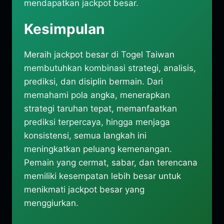
mendapatkan jackpot besar.
Kesimpulan
Meraih jackpot besar di Togel Taiwan
membutuhkan kombinasi strategi, analisis,
prediksi, dan disiplin bermain. Dari
memahami pola angka, menerapkan
strategi taruhan tepat, memanfaatkan
prediksi terpercaya, hingga menjaga
konsistensi, semua langkah ini
meningkatkan peluang kemenangan.
Pemain yang cermat, sabar, dan terencana
memiliki kesempatan lebih besar untuk
menikmati jackpot besar yang
menggiurkan.