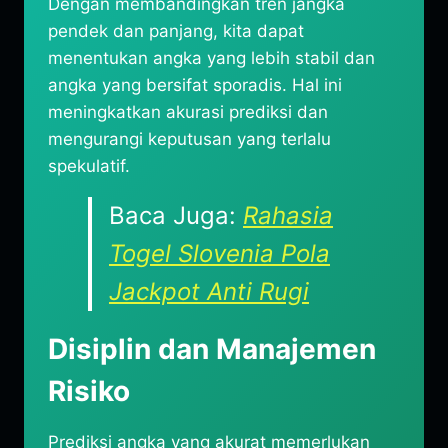
Dengan membandingkan tren jangka
pendek dan panjang, kita dapat
menentukan angka yang lebih stabil dan
angka yang bersifat sporadis. Hal ini
meningkatkan akurasi prediksi dan
mengurangi keputusan yang terlalu
spekulatif.
Baca Juga:
Rahasia
Togel Slovenia Pola
Jackpot Anti Rugi
Disiplin dan Manajemen
Risiko
Prediksi angka yang akurat memerlukan