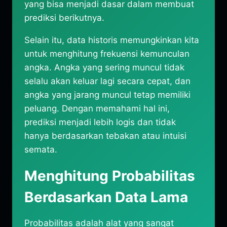
yang bisa menjadi dasar dalam membuat
prediksi berikutnya.
Selain itu, data historis memungkinkan kita
untuk menghitung frekuensi kemunculan
angka. Angka yang sering muncul tidak
selalu akan keluar lagi secara cepat, dan
angka yang jarang muncul tetap memiliki
peluang. Dengan memahami hal ini,
prediksi menjadi lebih logis dan tidak
hanya berdasarkan tebakan atau intuisi
semata.
Menghitung Probabilitas
Berdasarkan Data Lama
Probabilitas adalah alat yang sangat