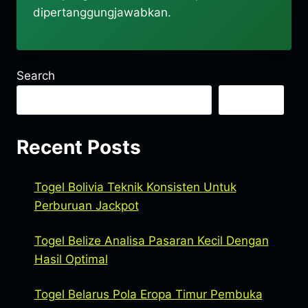
dipertanggungjawabkan.
Search
Search
Recent Posts
Togel Bolivia Teknik Konsisten Untuk
Perburuan Jackpot
Togel Belize Analisa Pasaran Kecil Dengan
Hasil Optimal
Togel Belarus Pola Eropa Timur Pembuka