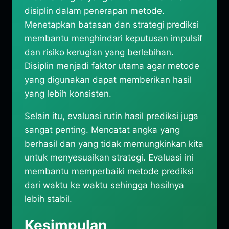
disiplin dalam penerapan metode.
Menetapkan batasan dan strategi prediksi
membantu menghindari keputusan impulsif
dan risiko kerugian yang berlebihan.
Disiplin menjadi faktor utama agar metode
yang digunakan dapat memberikan hasil
yang lebih konsisten.
Selain itu, evaluasi rutin hasil prediksi juga
sangat penting. Mencatat angka yang
berhasil dan yang tidak memungkinkan kita
untuk menyesuaikan strategi. Evaluasi ini
membantu memperbaiki metode prediksi
dari waktu ke waktu sehingga hasilnya
lebih stabil.
Kesimpulan