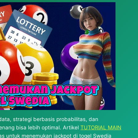
ta, strategi berbasis probabilitas, dan
nang bisa lebih optimal. Artikel
TUTORIAL MAIN
as untuk menemukan jackpot di togel Swedia