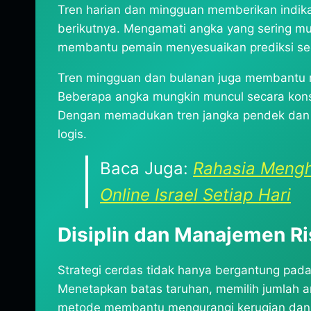
Tren harian dan mingguan memberikan indikas
berikutnya. Mengamati angka yang sering mu
membantu pemain menyesuaikan prediksi seca
Tren mingguan dan bulanan juga membantu men
Beberapa angka mungkin muncul secara konsi
Dengan memadukan tren jangka pendek dan ja
logis.
Baca Juga:
Rahasia Mengh
Online Israel Setiap Hari
Disiplin dan Manajemen Ri
Strategi cerdas tidak hanya bergantung pada 
Menetapkan batas taruhan, memilih jumlah an
metode membantu mengurangi kerugian dan 