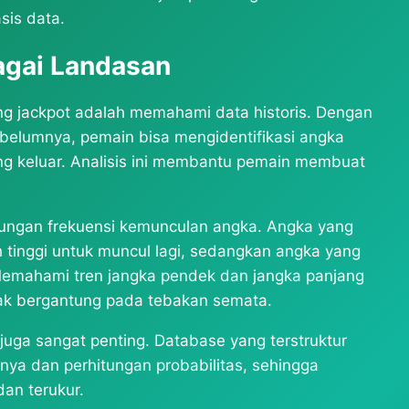
sis data.
bagai Landasan
g jackpot adalah memahami data historis. Dengan
belumnya, pemain bisa mengidentifikasi angka
ng keluar. Analisis ini membantu pemain membuat
itungan frekuensi kemunculan angka. Angka yang
h tinggi untuk muncul lagi, sedangkan angka yang
Memahami tren jangka pendek dan jangka panjang
idak bergantung pada tebakan semata.
uga sangat penting. Database yang terstruktur
nya dan perhitungan probabilitas, sehingga
dan terukur.