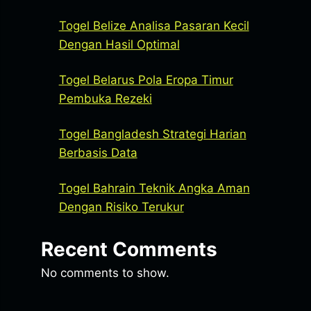
Togel Belize Analisa Pasaran Kecil
Dengan Hasil Optimal
Togel Belarus Pola Eropa Timur
Pembuka Rezeki
Togel Bangladesh Strategi Harian
Berbasis Data
Togel Bahrain Teknik Angka Aman
Dengan Risiko Terukur
Recent Comments
No comments to show.