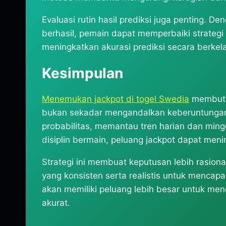
Evaluasi rutin hasil prediksi juga penting. 
berhasil, pemain dapat memperbaiki strategi
meningkatkan akurasi prediksi secara berkela
Kesimpulan
Menemukan jackpot di togel Swedia
membutuh
bukan sekadar mengandalkan keberuntungan
probabilitas, memantau tren harian dan min
disiplin bermain, peluang jackpot dapat menin
Strategi ini membuat keputusan lebih rasion
yang konsisten serta realistis untuk mencapa
akan memiliki peluang lebih besar untuk me
akurat.