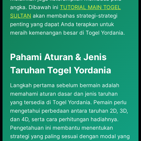
angka. Dibawah ini
TUTORIAL MAIN TOGEL
SULTAN
akan membahas strategi-strategi
penting yang dapat Anda terapkan untuk
meraih kemenangan besar di Togel Yordania.
Pahami Aturan & Jenis
Taruhan Togel Yordania
Langkah pertama sebelum bermain adalah
memahami aturan dasar dan jenis taruhan
yang tersedia di Togel Yordania. Pemain perlu
mengetahui perbedaan antara taruhan 2D, 3D,
dan 4D, serta cara perhitungan hadiahnya.
Pengetahuan ini membantu menentukan
strategi yang paling sesuai dengan modal yang