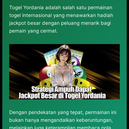
h
a
e
e
k
i
h
a
c
s
l
y
n
a
Togel Yordania adalah salah satu permainan
t
e
s
e
p
e
r
togel internasional yang menawarkan hadiah
s
b
e
g
e
e
jackpot besar dengan peluang menarik bagi
A
o
n
r
pemain yang cermat.
p
o
g
a
p
k
e
m
r
Dengan pendekatan yang tepat, permainan ini
bukan hanya mengandalkan keberuntungan,
melainkan juga keterampilan membaca pola