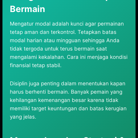
Bermain
Mengatur modal adalah kunci agar permainan
tetap aman dan terkontrol. Tetapkan batas
modal harian atau mingguan sehingga Anda
tidak tergoda untuk terus bermain saat
mengalami kekalahan. Cara ini menjaga kondisi
finansial tetap stabil.
Disiplin juga penting dalam menentukan kapan
harus berhenti bermain. Banyak pemain yang
kehilangan kemenangan besar karena tidak
memiliki target keuntungan dan batas kerugian
yang jelas.