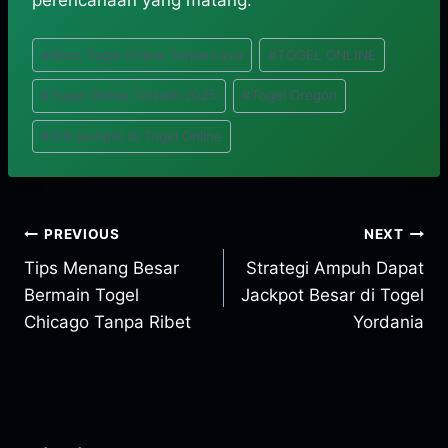
perencanaan yang matang.
Post
#
Situs Togel Online Terpercaya
#
TOGEL ONLINE
Tags:
#
Togel Online Terbaik 2025
#
Togel Oregon
#
Trik jackpot di Togel Online
Post
PREVIOUS
NEXT
Tips Menang Besar
Strategi Ampuh Dapat
navigation
Bermain Togel
Jackpot Besar di Togel
Chicago Tanpa Ribet
Yordania