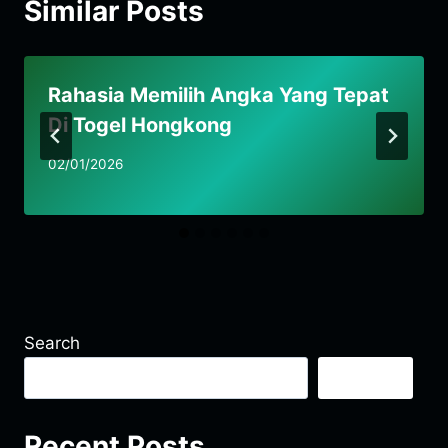
Similar Posts
Rahasia Memilih Angka Yang Tepat
Di Togel Hongkong
02/01/2026
Search
Search
Recent Posts