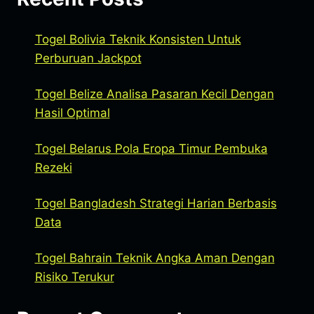
Togel Bolivia Teknik Konsisten Untuk
Perburuan Jackpot
Togel Belize Analisa Pasaran Kecil Dengan
Hasil Optimal
Togel Belarus Pola Eropa Timur Pembuka
Rezeki
Togel Bangladesh Strategi Harian Berbasis
Data
Togel Bahrain Teknik Angka Aman Dengan
Risiko Terukur