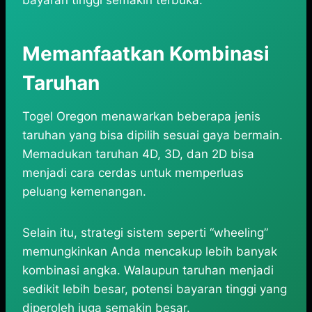
bayaran tinggi semakin terbuka.
Memanfaatkan Kombinasi
Taruhan
Togel Oregon menawarkan beberapa jenis
taruhan yang bisa dipilih sesuai gaya bermain.
Memadukan taruhan 4D, 3D, dan 2D bisa
menjadi cara cerdas untuk memperluas
peluang kemenangan.
Selain itu, strategi sistem seperti “wheeling”
memungkinkan Anda mencakup lebih banyak
kombinasi angka. Walaupun taruhan menjadi
sedikit lebih besar, potensi bayaran tinggi yang
diperoleh juga semakin besar.