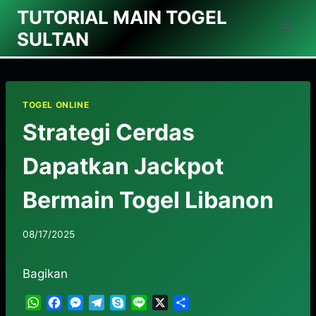
Skip
TUTORIAL MAIN TOGEL
to
SULTAN
content
TOGEL ONLINE
Strategi Cerdas
Dapatkan Jackpot
Bermain Togel Libanon
08/17/2025
Bagikan
W
F
M
T
S
L
X
S