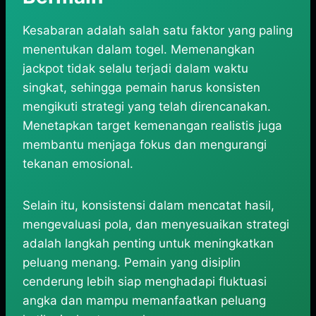
Kesabaran adalah salah satu faktor yang paling
menentukan dalam togel. Memenangkan
jackpot tidak selalu terjadi dalam waktu
singkat, sehingga pemain harus konsisten
mengikuti strategi yang telah direncanakan.
Menetapkan target kemenangan realistis juga
membantu menjaga fokus dan mengurangi
tekanan emosional.
Selain itu, konsistensi dalam mencatat hasil,
mengevaluasi pola, dan menyesuaikan strategi
adalah langkah penting untuk meningkatkan
peluang menang. Pemain yang disiplin
cenderung lebih siap menghadapi fluktuasi
angka dan mampu memanfaatkan peluang