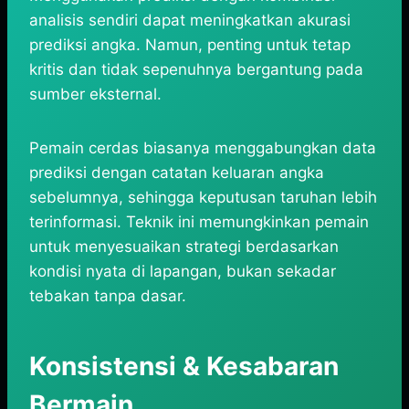
analisis sendiri dapat meningkatkan akurasi
prediksi angka. Namun, penting untuk tetap
kritis dan tidak sepenuhnya bergantung pada
sumber eksternal.
Pemain cerdas biasanya menggabungkan data
prediksi dengan catatan keluaran angka
sebelumnya, sehingga keputusan taruhan lebih
terinformasi. Teknik ini memungkinkan pemain
untuk menyesuaikan strategi berdasarkan
kondisi nyata di lapangan, bukan sekadar
tebakan tanpa dasar.
Konsistensi & Kesabaran
Bermain