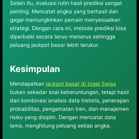
Selain itu, evaluasi rutin hasil prediksi sangat
penting. Mencatat angka yang berhasil dan
gagal memungkinkan pemain menyesuaikan
strategi. Dengan cara ini, metode prediksi bisa
diperbaiki secara terus-menerus sehingga
peluang jackpot besar lebih terukur.
Kesimpulan
Mendapatkan
jackpot besar di togel Swiss
bukan sekadar soal keberuntungan, tetapi hasil
dari kombinasi analisis data historis, penerapan
probabilitas, pengamatan tren, dan manajemen
risiko yang disiplin. Dengan mencatat data
lama, menghitung peluang setiap angka.