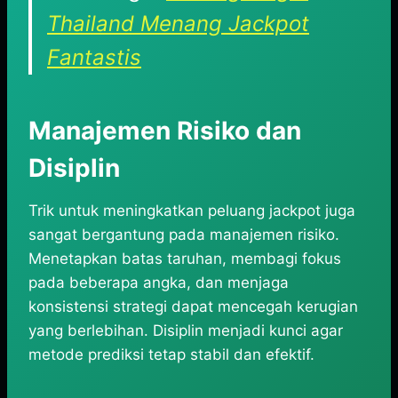
Thailand Menang Jackpot
Fantastis
Manajemen Risiko dan
Disiplin
Trik untuk meningkatkan peluang jackpot juga
sangat bergantung pada manajemen risiko.
Menetapkan batas taruhan, membagi fokus
pada beberapa angka, dan menjaga
konsistensi strategi dapat mencegah kerugian
yang berlebihan. Disiplin menjadi kunci agar
metode prediksi tetap stabil dan efektif.