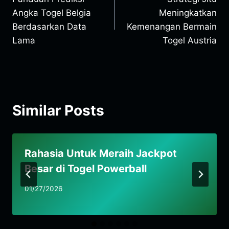
navigation
Angka Togel Belgia
Meningkatkan
Berdasarkan Data
Kemenangan Bermain
Lama
Togel Austria
Similar Posts
Rahasia Untuk Meraih Jackpot
Besar di Togel Powerball
01/27/2026