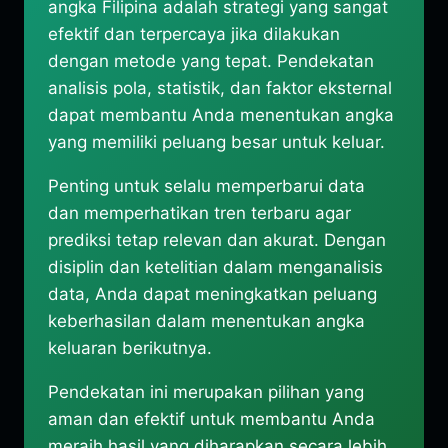
angka Filipina adalah strategi yang sangat
efektif dan terpercaya jika dilakukan
dengan metode yang tepat. Pendekatan
analisis pola, statistik, dan faktor eksternal
dapat membantu Anda menentukan angka
yang memiliki peluang besar untuk keluar.
Penting untuk selalu memperbarui data
dan memperhatikan tren terbaru agar
prediksi tetap relevan dan akurat. Dengan
disiplin dan ketelitian dalam menganalisis
data, Anda dapat meningkatkan peluang
keberhasilan dalam menentukan angka
keluaran berikutnya.
Pendekatan ini merupakan pilihan yang
aman dan efektif untuk membantu Anda
meraih hasil yang diharapkan secara lebih