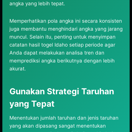
angka yang lebih tepat.
Memperhatikan pola angka ini secara konsisten
juga membantu menghindari angka yang jarang
muncul. Selain itu, penting untuk menyimpan
catatan hasil togel Idaho setiap periode agar
Anda dapat melakukan analisa tren dan
memprediksi angka berikutnya dengan lebih
akurat.
Gunakan Strategi Taruhan
yang Tepat
Menentukan jumlah taruhan dan jenis taruhan
yang akan dipasang sangat menentukan