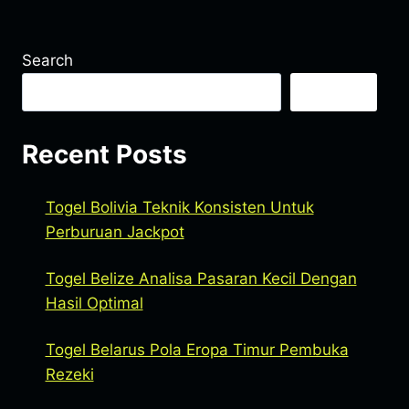
Search
Search
Recent Posts
Togel Bolivia Teknik Konsisten Untuk
Perburuan Jackpot
Togel Belize Analisa Pasaran Kecil Dengan
Hasil Optimal
Togel Belarus Pola Eropa Timur Pembuka
Rezeki