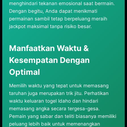
menghindari tekanan emosional saat bermain.
Dengan begitu, Anda dapat menikmati
permainan sambil tetap berpeluang meraih
jackpot maksimal tanpa risiko besar.
Manfaatkan Waktu &
Kesempatan Dengan
Optimal
Memilih waktu yang tepat untuk memasang
taruhan juga merupakan trik jitu. Perhatikan
waktu keluaran togel Idaho dan hindari
memasang angka secara tergesa-gesa.
Pemain yang sabar dan teliti biasanya memiliki
peluang lebih baik untuk memenangkan