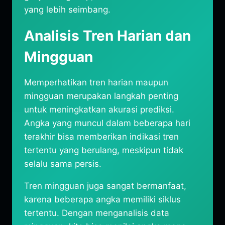
yang lebih seimbang.
Analisis Tren Harian dan
Mingguan
Memperhatikan tren harian maupun
mingguan merupakan langkah penting
untuk meningkatkan akurasi prediksi.
Angka yang muncul dalam beberapa hari
terakhir bisa memberikan indikasi tren
tertentu yang berulang, meskipun tidak
selalu sama persis.
Tren mingguan juga sangat bermanfaat,
karena beberapa angka memiliki siklus
tertentu. Dengan menganalisis data