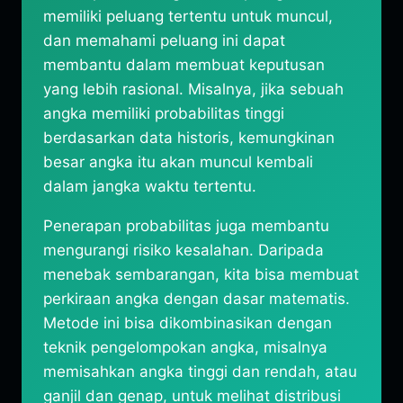
memiliki peluang tertentu untuk muncul,
dan memahami peluang ini dapat
membantu dalam membuat keputusan
yang lebih rasional. Misalnya, jika sebuah
angka memiliki probabilitas tinggi
berdasarkan data historis, kemungkinan
besar angka itu akan muncul kembali
dalam jangka waktu tertentu.
Penerapan probabilitas juga membantu
mengurangi risiko kesalahan. Daripada
menebak sembarangan, kita bisa membuat
perkiraan angka dengan dasar matematis.
Metode ini bisa dikombinasikan dengan
teknik pengelompokan angka, misalnya
memisahkan angka tinggi dan rendah, atau
ganjil dan genap, untuk melihat distribusi