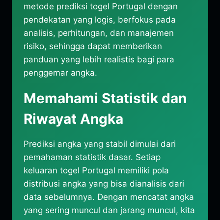
metode prediksi togel Portugal dengan
pendekatan yang logis, berfokus pada
analisis, perhitungan, dan manajemen
risiko, sehingga dapat memberikan
panduan yang lebih realistis bagi para
penggemar angka.
Memahami Statistik dan
Riwayat Angka
Prediksi angka yang stabil dimulai dari
pemahaman statistik dasar. Setiap
keluaran togel Portugal memiliki pola
distribusi angka yang bisa dianalisis dari
data sebelumnya. Dengan mencatat angka
yang sering muncul dan jarang muncul, kita