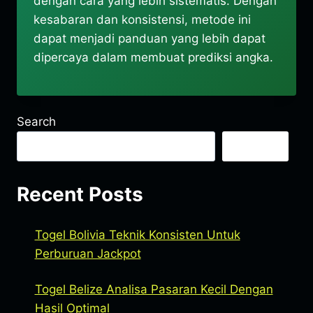
dengan cara yang lebih sistematis. Dengan
kesabaran dan konsistensi, metode ini
dapat menjadi panduan yang lebih dapat
dipercaya dalam membuat prediksi angka.
Search
Search
Recent Posts
Togel Bolivia Teknik Konsisten Untuk
Perburuan Jackpot
Togel Belize Analisa Pasaran Kecil Dengan
Hasil Optimal