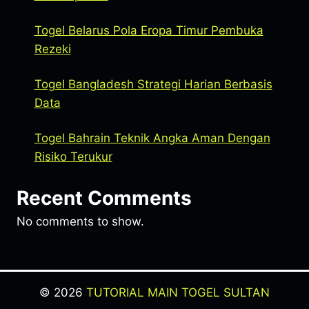
Togel Belarus Pola Eropa Timur Pembuka
Rezeki
Togel Bangladesh Strategi Harian Berbasis
Data
Togel Bahrain Teknik Angka Aman Dengan
Risiko Terukur
Recent Comments
No comments to show.
© 2026
TUTORIAL MAIN TOGEL SULTAN