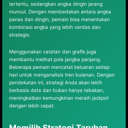
tertentu, sedangkan angka dingin jarang
muncul. Dengan membedakan antara angka
panas dan dingin, pemain bisa menentukan
kombinasi angka yang lebih cerdas dan
strategis.
Menggunakan catatan dan grafik juga
membantu melihat pola jangka panjang.
Beberapa pemain mencatat keluaran setiap
hari untuk menganalisis tren bulanan. Dengan
pendekatan ini, strategi Anda akan lebih
berbasis data dan bukan hanya tebakan,
meningkatkan kemungkinan meraih jackpot
dengan lebih cepat.
Memilih Strategi Taruhan