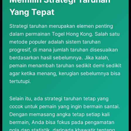
Yang Tepat
Strategi taruhan merupakan elemen penting
dalam permainan Togel Hong Kong. Salah satu
metode populer adalah sistem taruhan
progresif, di mana jumlah taruhan disesuaikan
berdasarkan hasil sebelumnya. Jika kalah,
pemain menambah taruhan sedikit demi sedikit
agar ketika menang, kerugian sebelumnya bisa
tertutupi.
Selain itu, ada strategi taruhan tetap yang
cocok untuk pemain yang ingin bermain santai.
Dengan memasang angka tetap setiap kali
bermain, Anda bisa fokus pada pengamatan
pola dan statistik, daripada khawatir tentang