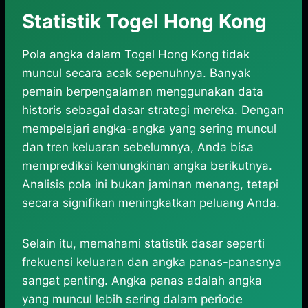
Statistik Togel Hong Kong
Pola angka dalam Togel Hong Kong tidak
muncul secara acak sepenuhnya. Banyak
pemain berpengalaman menggunakan data
historis sebagai dasar strategi mereka. Dengan
mempelajari angka-angka yang sering muncul
dan tren keluaran sebelumnya, Anda bisa
memprediksi kemungkinan angka berikutnya.
Analisis pola ini bukan jaminan menang, tetapi
secara signifikan meningkatkan peluang Anda.
Selain itu, memahami statistik dasar seperti
frekuensi keluaran dan angka panas-panasnya
sangat penting. Angka panas adalah angka
yang muncul lebih sering dalam periode