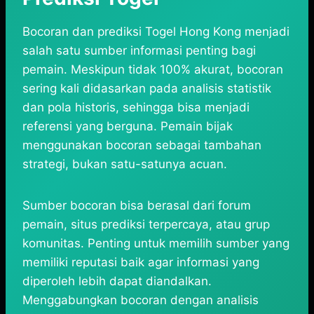
Bocoran dan prediksi Togel Hong Kong menjadi
salah satu sumber informasi penting bagi
pemain. Meskipun tidak 100% akurat, bocoran
sering kali didasarkan pada analisis statistik
dan pola historis, sehingga bisa menjadi
referensi yang berguna. Pemain bijak
menggunakan bocoran sebagai tambahan
strategi, bukan satu-satunya acuan.
Sumber bocoran bisa berasal dari forum
pemain, situs prediksi terpercaya, atau grup
komunitas. Penting untuk memilih sumber yang
memiliki reputasi baik agar informasi yang
diperoleh lebih dapat diandalkan.
Menggabungkan bocoran dengan analisis