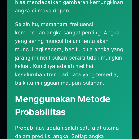
bisa mendapatkan gambaran kemungkinan
angka di masa depan.
Selain itu, memahami frekuensi
kemunculan angka sangat penting. Angka
yang sering muncul belum tentu akan
muncul lagi segera, begitu pula angka yang
jarang muncul bukan berarti tidak mungkin
keluar. Kuncinya adalah melihat
keseluruhan tren dari data yang tersedia,
baik itu mingguan maupun bulanan.
Menggunakan Metode
Probabilitas
Probabilitas adalah salah satu alat utama
dalam prediksi angka. Setiap angka