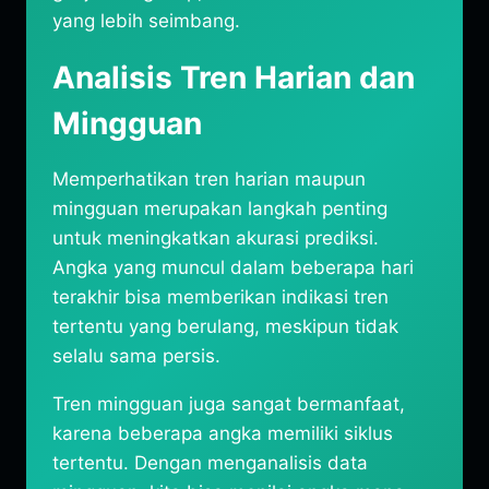
yang lebih seimbang.
Analisis Tren Harian dan
Mingguan
Memperhatikan tren harian maupun
mingguan merupakan langkah penting
untuk meningkatkan akurasi prediksi.
Angka yang muncul dalam beberapa hari
terakhir bisa memberikan indikasi tren
tertentu yang berulang, meskipun tidak
selalu sama persis.
Tren mingguan juga sangat bermanfaat,
karena beberapa angka memiliki siklus
tertentu. Dengan menganalisis data