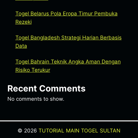
Togel Belarus Pola Eropa Timur Pembuka
Rezeki
Togel Bangladesh Strategi Harian Berbasis
Data
Togel Bahrain Teknik Angka Aman Dengan
Risiko Terukur
Recent Comments
No comments to show.
© 2026
TUTORIAL MAIN TOGEL SULTAN