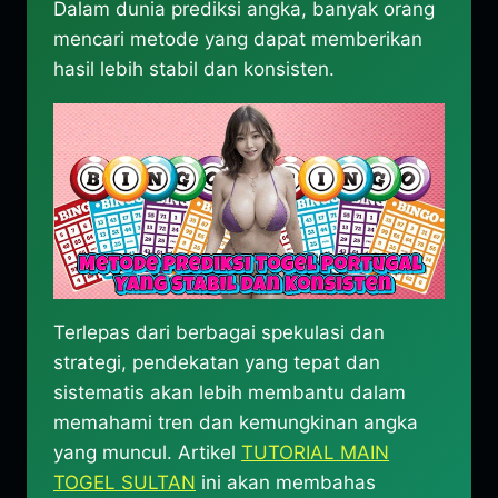
Dalam dunia prediksi angka, banyak orang
mencari metode yang dapat memberikan
hasil lebih stabil dan konsisten.
Terlepas dari berbagai spekulasi dan
strategi, pendekatan yang tepat dan
sistematis akan lebih membantu dalam
memahami tren dan kemungkinan angka
yang muncul. Artikel
TUTORIAL MAIN
TOGEL SULTAN
ini akan membahas