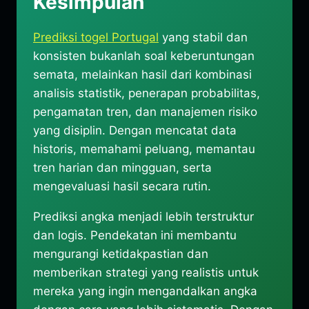
Kesimpulan
Prediksi togel Portugal
yang stabil dan
konsisten bukanlah soal keberuntungan
semata, melainkan hasil dari kombinasi
analisis statistik, penerapan probabilitas,
pengamatan tren, dan manajemen risiko
yang disiplin. Dengan mencatat data
historis, memahami peluang, memantau
tren harian dan mingguan, serta
mengevaluasi hasil secara rutin.
Prediksi angka menjadi lebih terstruktur
dan logis. Pendekatan ini membantu
mengurangi ketidakpastian dan
memberikan strategi yang realistis untuk
mereka yang ingin mengandalkan angka