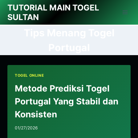
Skip
TUTORIAL MAIN TOGEL
to
SULTAN
content
Tips Menang Togel
Portugal
TOGEL ONLINE
Metode Prediksi Togel
Portugal Yang Stabil dan
Konsisten
01/27/2026