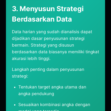
3. Menyusun Strategi
Berdasarkan Data
Data harian yang sudah dianalisis dapat
dijadikan dasar penyusunan strategi
bermain. Strategi yang disusun
berdasarkan data biasanya memiliki tingkat
akurasi lebih tinggi.
Langkah penting dalam penyusunan
strategi:
Tentukan target angka utama dan
angka pendukung
Sesuaikan kombinasi angka dengan