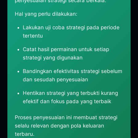
penyesuaian strategi secara berkala.
Hal yang perlu dilakukan:
Lakukan uji coba strategi pada periode
tertentu
Catat hasil permainan untuk setiap
strategi yang digunakan
Bandingkan efektivitas strategi sebelum
dan sesudah penyesuaian
Hentikan strategi yang terbukti kurang
efektif dan fokus pada yang terbaik
Proses penyesuaian ini membuat strategi
selalu relevan dengan pola keluaran
terbaru.