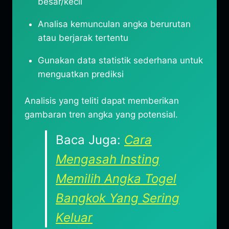
besar/kecil
Analisa kemunculan angka berurutan
atau berjarak tertentu
Gunakan data statistik sederhana untuk
menguatkan prediksi
Analisis yang teliti dapat memberikan
gambaran tren angka yang potensial.
Baca Juga:
Cara
Mengasah Insting
Memilih Angka Togel
Bangkok Yang Sering
Keluar