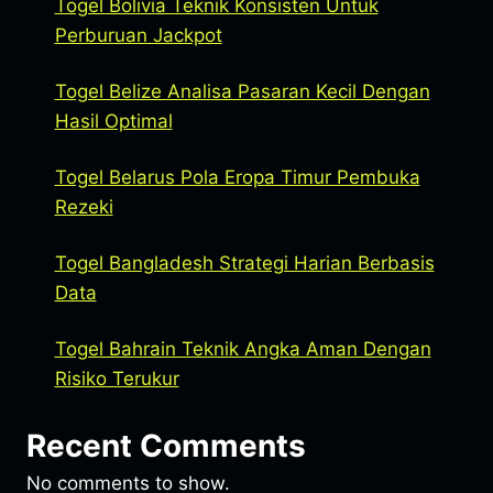
Togel Bolivia Teknik Konsisten Untuk
Perburuan Jackpot
Togel Belize Analisa Pasaran Kecil Dengan
Hasil Optimal
Togel Belarus Pola Eropa Timur Pembuka
Rezeki
Togel Bangladesh Strategi Harian Berbasis
Data
Togel Bahrain Teknik Angka Aman Dengan
Risiko Terukur
Recent Comments
No comments to show.