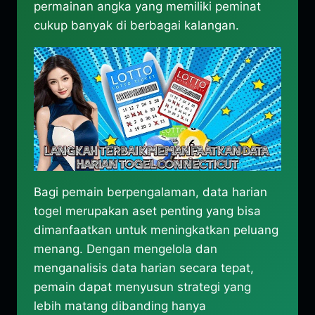
permainan angka yang memiliki peminat
cukup banyak di berbagai kalangan.
Bagi pemain berpengalaman, data harian
togel merupakan aset penting yang bisa
dimanfaatkan untuk meningkatkan peluang
menang. Dengan mengelola dan
menganalisis data harian secara tepat,
pemain dapat menyusun strategi yang
lebih matang dibanding hanya