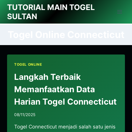
Skip
TUTORIAL MAIN TOGEL
to
SULTAN
content
Togel Online Connecticut
TOGEL ONLINE
Langkah Terbaik
Memanfaatkan Data
Harian Togel Connecticut
08/11/2025
Togel Connecticut menjadi salah satu jenis