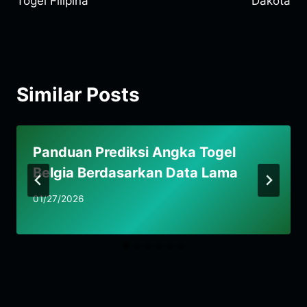
Togel Filipina
Dakota
Similar Posts
Panduan Prediksi Angka Togel
Belgia Berdasarkan Data Lama
01/27/2026