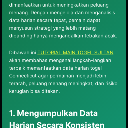
dimanfaatkan untuk meningkatkan peluang
menang. Dengan mengelola dan menganalisis
data harian secara tepat, pemain dapat
menyusun strategi yang lebih matang
dibanding hanya mengandalkan tebakan acak.
Dibawah ini
TUTORIAL MAIN TOGEL SULTAN
akan membahas mengenai langkah-langkah
terbaik memanfaatkan data harian togel
Connecticut agar permainan menjadi lebih
terarah, peluang menang meningkat, dan risiko
kerugian bisa ditekan.
1. Mengumpulkan Data
Harian Secara Konsisten