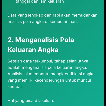
tanggal dan jam keluaran
Data yang lengkap dan rapi akan memudahkan
analisis pola angka di kemudian hari.
2. Menganalisis Pola
Keluaran Angka
Setelah data terkumpul, tahap selanjutnya
adalah menganalisis pola keluaran angka.
Analisis ini membantu mengidentifikasi angka
yang memiliki kecenderungan untuk muncul
kembali.
Hal yang bisa dilakukan: