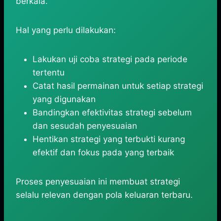
berkala.
Hal yang perlu dilakukan:
Lakukan uji coba strategi pada periode
tertentu
Catat hasil permainan untuk setiap strategi
yang digunakan
Bandingkan efektivitas strategi sebelum
dan sesudah penyesuaian
Hentikan strategi yang terbukti kurang
efektif dan fokus pada yang terbaik
Proses penyesuaian ini membuat strategi
selalu relevan dengan pola keluaran terbaru.