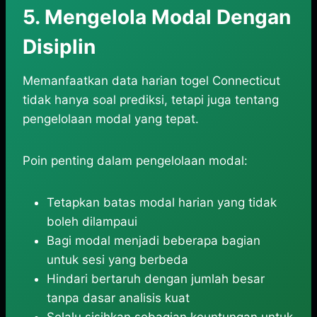
5. Mengelola Modal Dengan
Disiplin
Memanfaatkan data harian togel Connecticut
tidak hanya soal prediksi, tetapi juga tentang
pengelolaan modal yang tepat.
Poin penting dalam pengelolaan modal:
Tetapkan batas modal harian yang tidak
boleh dilampaui
Bagi modal menjadi beberapa bagian
untuk sesi yang berbeda
Hindari bertaruh dengan jumlah besar
tanpa dasar analisis kuat