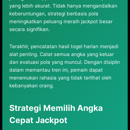
yang lebih akurat. Tidak hanya mengandalkan
keberuntungan, strategi berbasis pola
meningkatkan peluang meraih jackpot besar
secara signifikan.
Terakhir, pencatatan hasil togel harian menjadi
alat penting. Catat semua angka yang keluar
dan evaluasi pola yang muncul. Dengan disiplin
dalam memantau tren ini, pemain dapat
menemukan rahasia yang tidak terlihat oleh
kebanyakan orang.
Strategi Memilih Angka
Cepat Jackpot