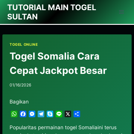
Skip
TUTORIAL MAIN TOGEL
to
SULTAN
content
TOGEL ONLINE
Togel Somalia Cara
Cepat Jackpot Besar
01/16/2026
Bagikan
W
F
M
T
S
L
X
S
h
a
e
e
k
i
h
a
c
s
l
y
n
a
Popularitas permainan togel Somaliaini terus
t
e
s
e
p
e
r