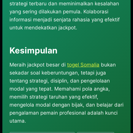
strategi terbaru dan meminimalkan kesalahan
yang sering dilakukan pemula. Kolaborasi
informasi menjadi senjata rahasia yang efektif
untuk mendekatkan jackpot.
Kesimpulan
Meraih jackpot besar di
togel Somalia
bukan
sekadar soal keberuntungan, tetapi juga
tentang strategi, disiplin, dan pengelolaan
modal yang tepat. Memahami pola angka,
memilih strategi taruhan yang efektif,
mengelola modal dengan bijak, dan belajar dari
pengalaman pemain profesional adalah kunci
utama.