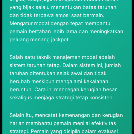
yang bijak selalu menentukan batas taruhan
dan tidak terbawa emosi saat bermain.
Mengatur modal dengan tepat membantu
pemain bertahan lebih lama dan meningkatkan
peluang menang jackpot.
Salah satu teknik manajemen modal adalah
sistem taruhan tetap. Dalam sistem ini, jumlah
taruhan ditentukan sejak awal dan tidak
berubah meskipun mengalami kekalahan
beruntun. Cara ini mencegah kerugian besar
sekaligus menjaga strategi tetap konsisten.
Selain itu, mencatat kemenangan dan kerugian
harian membantu pemain menilai efektivitas
strategi. Pemain yang disiplin dalam evaluasi