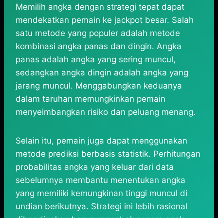
Memilih angka dengan strategi tepat dapat
mendekatkan pemain ke jackpot besar. Salah
satu metode yang populer adalah metode
kombinasi angka panas dan dingin. Angka
panas adalah angka yang sering muncul,
sedangkan angka dingin adalah angka yang
jarang muncul. Menggabungkan keduanya
dalam taruhan memungkinkan pemain
menyeimbangkan risiko dan peluang menang.
Selain itu, pemain juga dapat menggunakan
metode prediksi berbasis statistik. Perhitungan
probabilitas angka yang keluar dari data
sebelumnya membantu menentukan angka
yang memiliki kemungkinan tinggi muncul di
undian berikutnya. Strategi ini lebih rasional