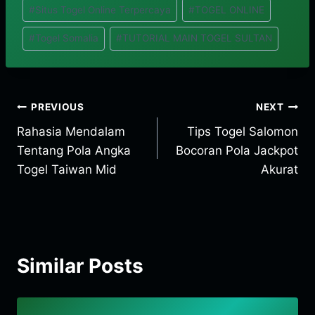
Post
#
Situs Togel Online Terpercaya
#
TOGEL ONLINE
Tags:
#
Togel Somalia
#
TUTORIAL MAIN TOGEL SULTAN
Post
PREVIOUS
NEXT
Rahasia Mendalam
Tips Togel Salomon
navigation
Tentang Pola Angka
Bocoran Pola Jackpot
Togel Taiwan Mid
Akurat
Similar Posts