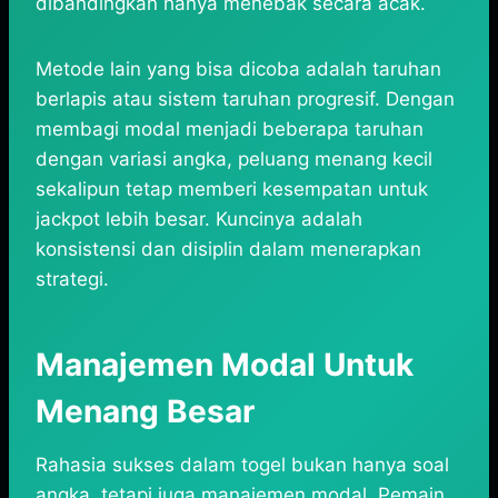
dibandingkan hanya menebak secara acak.
Metode lain yang bisa dicoba adalah taruhan
berlapis atau sistem taruhan progresif. Dengan
membagi modal menjadi beberapa taruhan
dengan variasi angka, peluang menang kecil
sekalipun tetap memberi kesempatan untuk
jackpot lebih besar. Kuncinya adalah
konsistensi dan disiplin dalam menerapkan
strategi.
Manajemen Modal Untuk
Menang Besar
Rahasia sukses dalam togel bukan hanya soal
angka, tetapi juga manajemen modal. Pemain