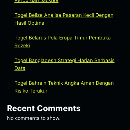
Perburuan Jackpot
Togel Belize Analisa Pasaran Kecil Dengan
Hasil Optimal
Togel Belarus Pola Eropa Timur Pembuka
Rezeki
Togel Bangladesh Strategi Harian Berbasis
Data
Togel Bahrain Teknik Angka Aman Dengan
Risiko Terukur
Recent Comments
No comments to show.