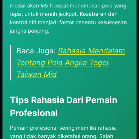
modal akan lebih cepat menemukan pola yang
tepat untuk meraih jackpot. Kesabaran dan
kontrol diri menjadi faktor penentu kesuksesan
jangka panjang.
Baca Juga:
Rahasia Mendalam
Tentang Pola Angka Togel
Taiwan Mid
Tips Rahasia Dari Pemain
Profesional
Pemain profesional sering memiliki rahasia
yang tidak banyak diketahui orang. Salah