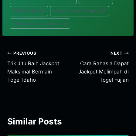
Tags:
#
TOGEL ONLINE
#
Togel Online Terbaik 2025
#
Trik jackpot di Togel Online
Post
PREVIOUS
NEXT
Trik Jitu Raih Jackpot
Cara Rahasia Dapat
navigation
Maksimal Bermain
Jackpot Melimpah di
Togel Idaho
Togel Fujian
Similar Posts