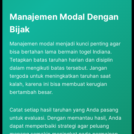
Manajemen Modal Dengan
Bijak
Manajemen modal menjadi kunci penting agar
bisa bertahan lama bermain togel Indiana.
Tetapkan batas taruhan harian dan disiplin
dalam mengikuti batas tersebut. Jangan
tergoda untuk meningkatkan taruhan saat
kalah, karena ini bisa membuat kerugian
bertambah besar.
Catat setiap hasil taruhan yang Anda pasang
untuk evaluasi. Dengan memantau hasil, Anda
dapat memperbaiki strategi agar peluang