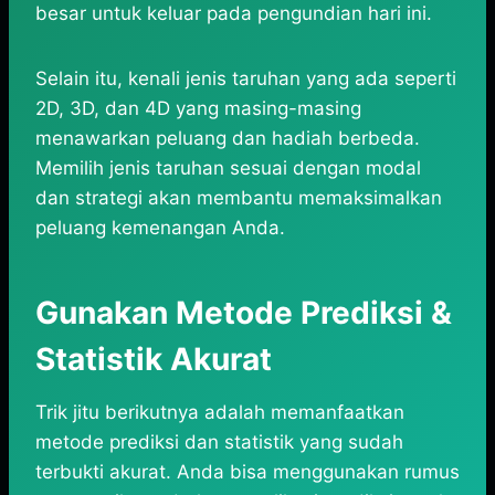
besar untuk keluar pada pengundian hari ini.
Selain itu, kenali jenis taruhan yang ada seperti
2D, 3D, dan 4D yang masing-masing
menawarkan peluang dan hadiah berbeda.
Memilih jenis taruhan sesuai dengan modal
dan strategi akan membantu memaksimalkan
peluang kemenangan Anda.
Gunakan Metode Prediksi &
Statistik Akurat
Trik jitu berikutnya adalah memanfaatkan
metode prediksi dan statistik yang sudah
terbukti akurat. Anda bisa menggunakan rumus