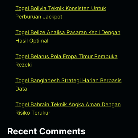
Togel Bolivia Teknik Konsisten Untuk
Perburuan Jackpot
Togel Belize Analisa Pasaran Kecil Dengan
Hasil Optimal
Togel Belarus Pola Eropa Timur Pembuka
Rezeki
Togel Bangladesh Strategi Harian Berbasis
Data
Togel Bahrain Teknik Angka Aman Dengan
Risiko Terukur
Recent Comments