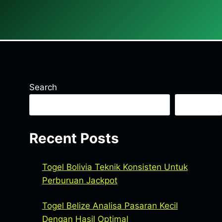
Search
Search
Recent Posts
Togel Bolivia Teknik Konsisten Untuk
Perburuan Jackpot
Togel Belize Analisa Pasaran Kecil
Dengan Hasil Optimal