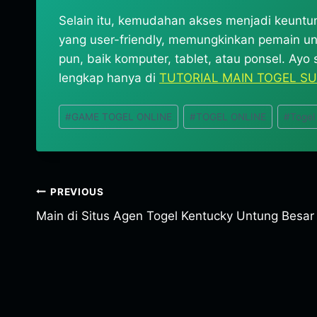
Selain itu, kemudahan akses menjadi keuntun
yang user-friendly, memungkinkan pemain un
pun, baik komputer, tablet, atau ponsel. Ayo 
lengkap hanya di
TUTORIAL MAIN TOGEL S
Post
#
GAME TOGEL ONLINE
#
TOGEL ONLINE
#
Togel 
Tags:
Post
PREVIOUS
Main di Situs Agen Togel Kentucky Untung Besar
navigation