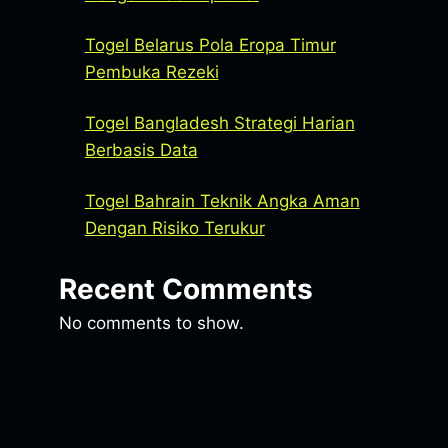
Togel Belarus Pola Eropa Timur
Pembuka Rezeki
Togel Bangladesh Strategi Harian
Berbasis Data
Togel Bahrain Teknik Angka Aman
Dengan Risiko Terukur
Recent Comments
No comments to show.