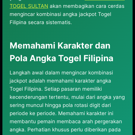
TOGEL SULTAN
akan membagikan cara cerdas
mengincar kombinasi angka jackpot Togel
Filipina secara sistematis.
Memahami Karakter dan
Pola Angka Togel Filipina
Langkah awal dalam mengincar kombinasi
jackpot adalah memahami karakter angka
Togel Filipina. Setiap pasaran memiliki
kecenderungan tertentu, mulai dari angka yang
sering muncul hingga pola rotasi digit dari
periode ke periode. Memahami karakter ini
membantu pemain membaca arah pergerakan
angka. Perhatian khusus perlu diberikan pada