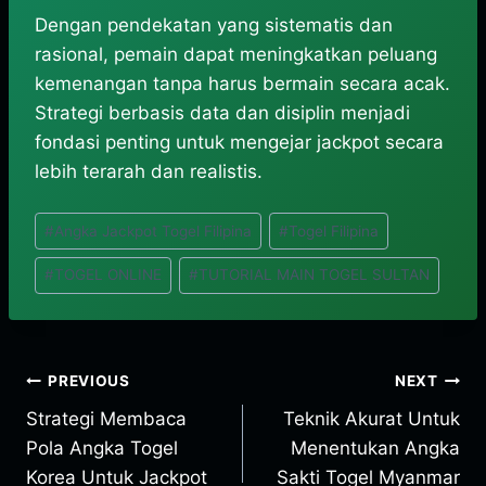
Dengan pendekatan yang sistematis dan
rasional, pemain dapat meningkatkan peluang
kemenangan tanpa harus bermain secara acak.
Strategi berbasis data dan disiplin menjadi
fondasi penting untuk mengejar jackpot secara
lebih terarah dan realistis.
Post
#
Angka Jackpot Togel Filipina
#
Togel Filipina
Tags:
#
TOGEL ONLINE
#
TUTORIAL MAIN TOGEL SULTAN
Post
PREVIOUS
NEXT
Strategi Membaca
Teknik Akurat Untuk
navigation
Pola Angka Togel
Menentukan Angka
Korea Untuk Jackpot
Sakti Togel Myanmar