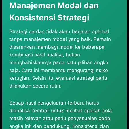
Manajemen Modal dan
Konsistensi Strategi
Strategi cerdas tidak akan berjalan optimal
tanpa manajemen modal yang baik. Pemain
disarankan membagi modal ke beberapa
kombinasi hasil analisa, bukan
menghabiskannya pada satu pilihan angka
saja. Cara ini membantu mengurangi risiko
kerugian. Selain itu, evaluasi strategi perlu
dilakukan secara rutin.
Setiap hasil pengeluaran terbaru harus
dianalisa kembali untuk melihat apakah pola
masih relevan atau perlu penyesuaian pada
angka inti dan pendukung. Konsistensi dan