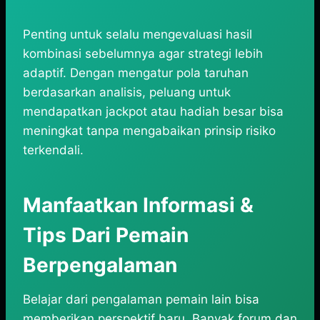
Penting untuk selalu mengevaluasi hasil
kombinasi sebelumnya agar strategi lebih
adaptif. Dengan mengatur pola taruhan
berdasarkan analisis, peluang untuk
mendapatkan jackpot atau hadiah besar bisa
meningkat tanpa mengabaikan prinsip risiko
terkendali.
Manfaatkan Informasi &
Tips Dari Pemain
Berpengalaman
Belajar dari pengalaman pemain lain bisa
memberikan perspektif baru. Banyak forum dan