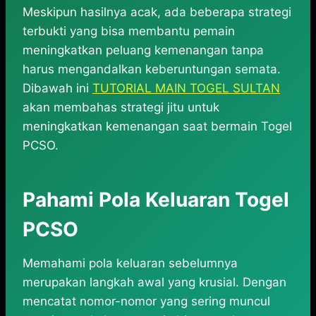
Meskipun hasilnya acak, ada beberapa strategi
terbukti yang bisa membantu pemain
meningkatkan peluang kemenangan tanpa
harus mengandalkan keberuntungan semata.
Dibawah ini
TUTORIAL MAIN TOGEL SULTAN
akan membahas strategi jitu untuk
meningkatkan kemenangan saat bermain Togel
PCSO.
Pahami Pola Keluaran Togel
PCSO
Memahami pola keluaran sebelumnya
merupakan langkah awal yang krusial. Dengan
mencatat nomor-nomor yang sering muncul