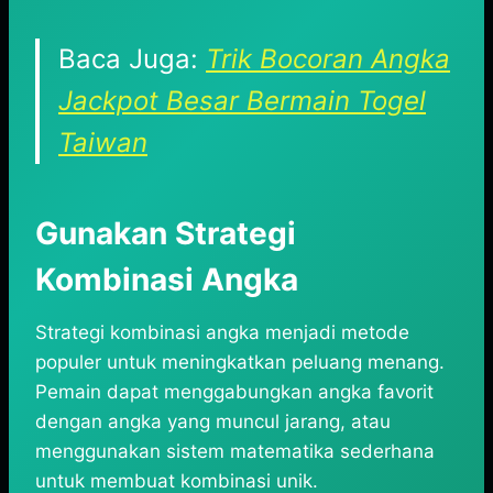
Baca Juga:
Trik Bocoran Angka
Jackpot Besar Bermain Togel
Taiwan
Gunakan Strategi
Kombinasi Angka
Strategi kombinasi angka menjadi metode
populer untuk meningkatkan peluang menang.
Pemain dapat menggabungkan angka favorit
dengan angka yang muncul jarang, atau
menggunakan sistem matematika sederhana
untuk membuat kombinasi unik.