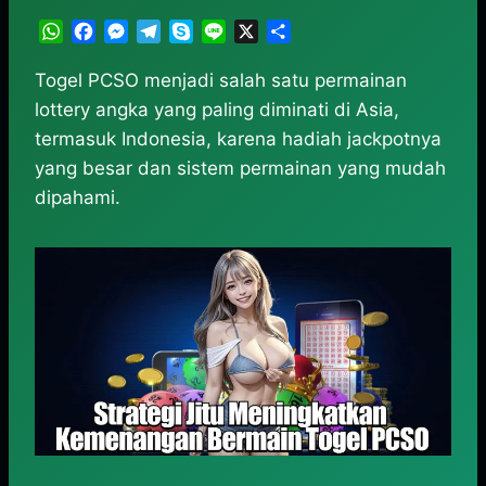
W
F
M
T
S
L
X
S
h
a
e
e
k
i
h
a
c
s
l
y
n
a
Togel PCSO menjadi salah satu permainan
t
e
s
e
p
e
r
lottery angka yang paling diminati di Asia,
s
b
e
g
e
e
termasuk Indonesia, karena hadiah jackpotnya
A
o
n
r
yang besar dan sistem permainan yang mudah
p
o
g
a
dipahami.
p
k
e
m
r