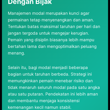
Dengan Bijak
Manajemen modal merupakan kunci agar
permainan tetap menyenangkan dan aman.
Tentukan batas maksimal taruhan per hari dan
jangan tergoda untuk mengejar kerugian.
Pemain yang disiplin biasanya lebih mampu
bertahan lama dan mengoptimalkan peluang
menang.
Selain itu, bagi modal menjadi beberapa
bagian untuk taruhan berbeda. Strategi ini
memungkinkan pemain menebar risiko dan
tidak menaruh seluruh modal pada satu angka
atau satu putaran. Pendekatan ini lebih aman
dan membantu menjaga konsistensi
kemenangan kecil namun stabil.