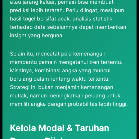
atau jarang keluar, pemain bisa membuat
prediksi lebih terarah. Perlu diingat, meskipun
hasil togel bersifat acak, analisis statistik
terhadap data sebelumnya dapat memberikan
insight yang berguna.
Selain itu, mencatat pola kemenangan
membantu pemain mengetahui tren tertentu.
Misalnya, kombinasi angka yang muncul
berulang dalam rentang waktu tertentu.
Strategi ini bukan menjamin kemenangan
mutlak, namun meningkatkan peluang untuk
memilih angka dengan probabilitas lebih tinggi.
Kelola Modal & Taruhan