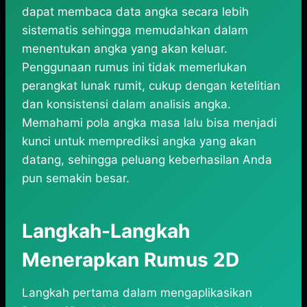
dapat membaca data angka secara lebih
sistematis sehingga memudahkan dalam
menentukan angka yang akan keluar.
Penggunaan rumus ini tidak memerlukan
perangkat lunak rumit, cukup dengan ketelitian
dan konsistensi dalam analisis angka.
Memahami pola angka masa lalu bisa menjadi
kunci untuk memprediksi angka yang akan
datang, sehingga peluang keberhasilan Anda
pun semakin besar.
Langkah-Langkah
Menerapkan Rumus 2D
Langkah pertama dalam mengaplikasikan