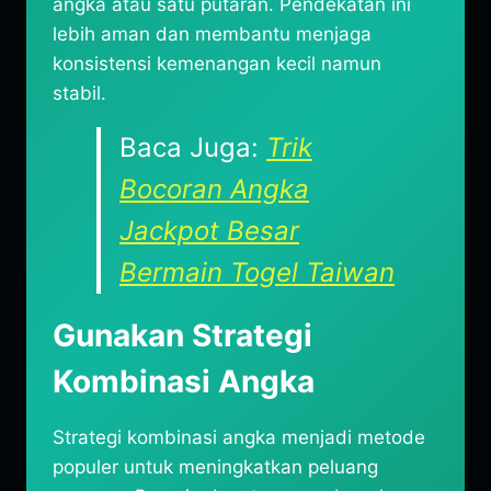
angka atau satu putaran. Pendekatan ini
lebih aman dan membantu menjaga
konsistensi kemenangan kecil namun
stabil.
Baca Juga:
Trik
Bocoran Angka
Jackpot Besar
Bermain Togel Taiwan
Gunakan Strategi
Kombinasi Angka
Strategi kombinasi angka menjadi metode
populer untuk meningkatkan peluang