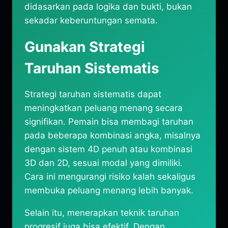
didasarkan pada logika dan bukti, bukan
sekadar keberuntungan semata.
Gunakan Strategi
Taruhan Sistematis
Strategi taruhan sistematis dapat
meningkatkan peluang menang secara
signifikan. Pemain bisa membagi taruhan
pada beberapa kombinasi angka, misalnya
dengan sistem 4D penuh atau kombinasi
3D dan 2D, sesuai modal yang dimiliki.
Cara ini mengurangi risiko kalah sekaligus
membuka peluang menang lebih banyak.
Selain itu, menerapkan teknik taruhan
progresif juga bisa efektif. Dengan