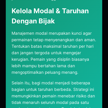
Kelola Modal & Taruhan
Dengan Bijak
Manajemen modal merupakan kunci agar
permainan tetap menyenangkan dan aman.
Tentukan batas maksimal taruhan per hari
dan jangan tergoda untuk mengejar
kerugian. Pemain yang disiplin biasanya
lebih mampu bertahan lama dan
mengoptimalkan peluang menang.
Selain itu, bagi modal menjadi beberapa
bagian untuk taruhan berbeda. Strategi ini
memungkinkan pemain menebar risiko dan
tidak menaruh seluruh modal pada satu