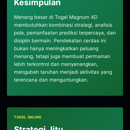
Kesimpulan
Menang besar di Togel Magnum 4D
membutuhkan kombinasi strategi, analisis
pola, pemanfaatan prediksi terpercaya, dan
disiplin bermain. Pendekatan cerdas ini
bukan hanya meningkatkan peluang
menang, tetapi juga membuat permainan
lebih terkontrol dan menyenangkan,
mengubah taruhan menjadi aktivitas yang
terencana dan menguntungkan.
TOGEL ONLINE
Strategi Jitu