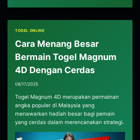
TOGEL ONLINE
Cara Menang Besar
Bermain Togel Magnum
4D Dengan Cerdas
08/17/2025
Togel Magnum 4D merupakan permainan
angka populer di Malaysia yang
menawarkan hadiah besar bagi pemain
yang cerdas dalam merencanakan strategi.