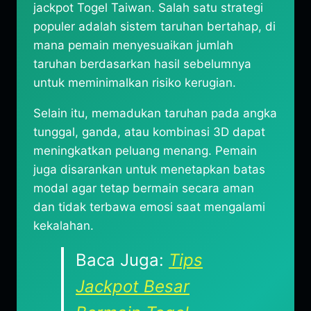
jackpot Togel Taiwan. Salah satu strategi
populer adalah sistem taruhan bertahap, di
mana pemain menyesuaikan jumlah
taruhan berdasarkan hasil sebelumnya
untuk meminimalkan risiko kerugian.
Selain itu, memadukan taruhan pada angka
tunggal, ganda, atau kombinasi 3D dapat
meningkatkan peluang menang. Pemain
juga disarankan untuk menetapkan batas
modal agar tetap bermain secara aman
dan tidak terbawa emosi saat mengalami
kekalahan.
Baca Juga:
Tips
Jackpot Besar