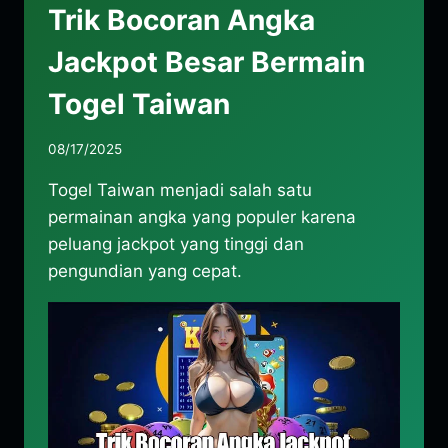
Trik Bocoran Angka
Jackpot Besar Bermain
Togel Taiwan
08/17/2025
Togel Taiwan menjadi salah satu
permainan angka yang populer karena
peluang jackpot yang tinggi dan
pengundian yang cepat.