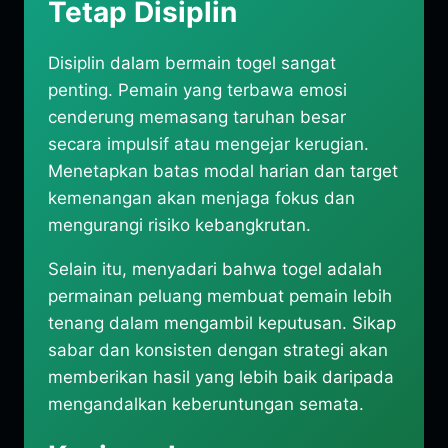
Tetap Disiplin
Disiplin dalam bermain togel sangat
penting. Pemain yang terbawa emosi
cenderung memasang taruhan besar
secara impulsif atau mengejar kerugian.
Menetapkan batas modal harian dan target
kemenangan akan menjaga fokus dan
mengurangi risiko kebangkrutan.
Selain itu, menyadari bahwa togel adalah
permainan peluang membuat pemain lebih
tenang dalam mengambil keputusan. Sikap
sabar dan konsisten dengan strategi akan
memberikan hasil yang lebih baik daripada
mengandalkan keberuntungan semata.