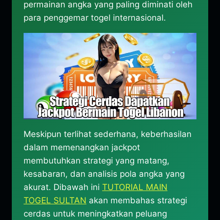
permainan angka yang paling diminati oleh
para penggemar togel internasional.
Meskipun terlihat sederhana, keberhasilan
dalam memenangkan jackpot
membutuhkan strategi yang matang,
kesabaran, dan analisis pola angka yang
akurat. Dibawah ini
TUTORIAL MAIN
TOGEL SULTAN
akan membahas strategi
cerdas untuk meningkatkan peluang