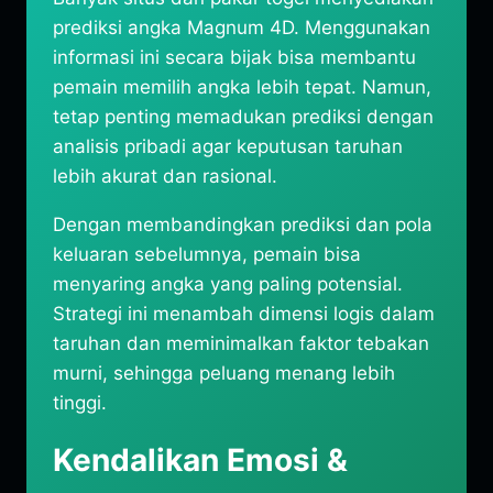
prediksi angka Magnum 4D. Menggunakan
informasi ini secara bijak bisa membantu
pemain memilih angka lebih tepat. Namun,
tetap penting memadukan prediksi dengan
analisis pribadi agar keputusan taruhan
lebih akurat dan rasional.
Dengan membandingkan prediksi dan pola
keluaran sebelumnya, pemain bisa
menyaring angka yang paling potensial.
Strategi ini menambah dimensi logis dalam
taruhan dan meminimalkan faktor tebakan
murni, sehingga peluang menang lebih
tinggi.
Kendalikan Emosi &