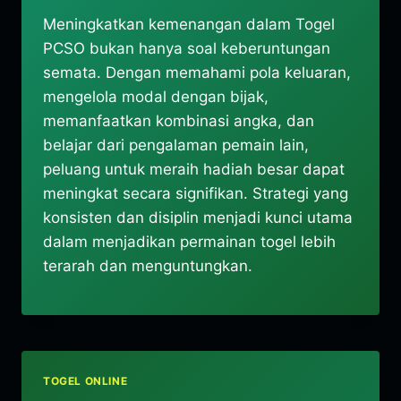
Meningkatkan kemenangan dalam Togel
PCSO bukan hanya soal keberuntungan
semata. Dengan memahami pola keluaran,
mengelola modal dengan bijak,
memanfaatkan kombinasi angka, dan
belajar dari pengalaman pemain lain,
peluang untuk meraih hadiah besar dapat
meningkat secara signifikan. Strategi yang
konsisten dan disiplin menjadi kunci utama
dalam menjadikan permainan togel lebih
terarah dan menguntungkan.
TOGEL ONLINE