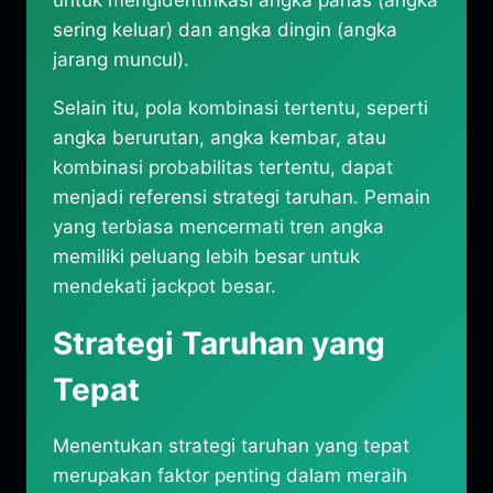
sering keluar) dan angka dingin (angka
jarang muncul).
Selain itu, pola kombinasi tertentu, seperti
angka berurutan, angka kembar, atau
kombinasi probabilitas tertentu, dapat
menjadi referensi strategi taruhan. Pemain
yang terbiasa mencermati tren angka
memiliki peluang lebih besar untuk
mendekati jackpot besar.
Strategi Taruhan yang
Tepat
Menentukan strategi taruhan yang tepat
merupakan faktor penting dalam meraih