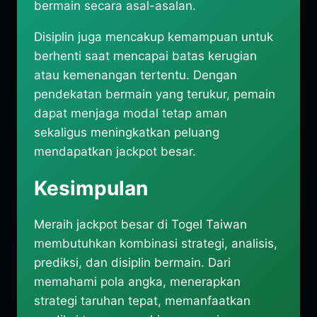
bermain secara asal-asalan.
Disiplin juga mencakup kemampuan untuk
berhenti saat mencapai batas kerugian
atau kemenangan tertentu. Dengan
pendekatan bermain yang terukur, pemain
dapat menjaga modal tetap aman
sekaligus meningkatkan peluang
mendapatkan jackpot besar.
Kesimpulan
Meraih jackpot besar di Togel Taiwan
membutuhkan kombinasi strategi, analisis,
prediksi, dan disiplin bermain. Dari
memahami pola angka, menerapkan
strategi taruhan tepat, memanfaatkan