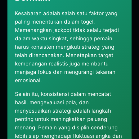
Kesabaran adalah salah satu faktor yang
paling menentukan dalam togel.
Memenangkan jackpot tidak selalu terjadi
dalam waktu singkat, sehingga pemain
harus konsisten mengikuti strategi yang
telah direncanakan. Menetapkan target
kemenangan realistis juga membantu
menjaga fokus dan mengurangi tekanan
emosional.
Selain itu, konsistensi dalam mencatat
hasil, mengevaluasi pola, dan
menyesuaikan strategi adalah langkah
penting untuk meningkatkan peluang
menang. Pemain yang disiplin cenderung
lebih siap menghadapi fluktuasi angka dan