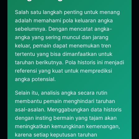
Salah satu langkah penting untuk menang
adalah memahami pola keluaran angka
sebelumnya. Dengan mencatat angka-
angka yang sering muncul dan jarang
keluar, pemain dapat menemukan tren
tertentu yang bisa dimanfaatkan untuk
taruhan berikutnya. Pola historis ini menjadi
referensi yang kuat untuk memprediksi
angka potensial.
Selain itu, analisis angka secara rutin
membantu pemain menghindari taruhan
asal-asalan. Menggabungkan data historis
dengan insting bermain yang tajam akan
meningkatkan kemungkinan kemenangan,
karena setiap keputusan taruhan