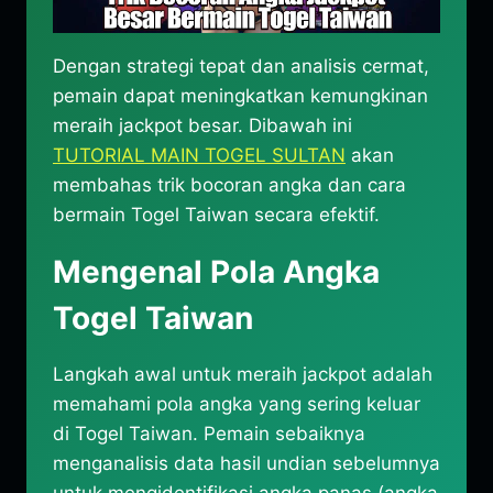
Dengan strategi tepat dan analisis cermat,
pemain dapat meningkatkan kemungkinan
meraih jackpot besar. Dibawah ini
TUTORIAL MAIN TOGEL SULTAN
akan
membahas trik bocoran angka dan cara
bermain Togel Taiwan secara efektif.
Mengenal Pola Angka
Togel Taiwan
Langkah awal untuk meraih jackpot adalah
memahami pola angka yang sering keluar
di Togel Taiwan. Pemain sebaiknya
menganalisis data hasil undian sebelumnya
untuk mengidentifikasi angka panas (angka