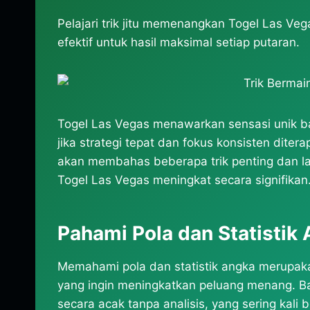
h
a
e
e
k
i
h
a
c
s
l
y
n
a
Pelajari trik jitu memenangkan Togel Las Vega
t
e
s
e
p
e
r
efektif untuk hasil maksimal setiap putaran.
s
b
e
g
e
e
A
o
n
r
p
o
g
a
p
k
e
m
r
Togel Las Vegas menawarkan sensasi unik b
jika strategi tepat dan fokus konsisten ditera
akan membahas beberapa trik penting dan l
Togel Las Vegas meningkat secara signifikan
Pahami Pola dan Statistik
Memahami pola dan statistik angka merupaka
yang ingin meningkatkan peluang menang. 
secara acak tanpa analisis, yang sering kal