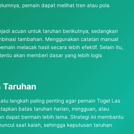
lumnya, pemain dapat melihat tren atau pola
njadi acuan untuk taruhan berikutnya, sedangkan
kombinasi tambahan. Menggunakan catatan manual
main melacak hasil secara lebih efektif. Selain itu,
entu akan memberi dasar yang lebih logis
 Taruhan
atu langkah paling penting agar pemain Togel Las
tapkan batas taruhan harian, mingguan, atau
n dapat bermain lebih lama. Strategi ini membantu
uncul saat kalah, sehingga keputusan taruhan