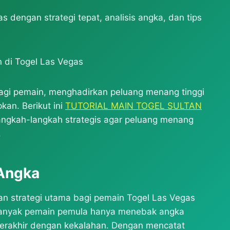
s dengan strategi tepat, analisis angka, dan tips
agi pemain, menghadirkan peluang menang tinggi
pkan. Berikut ini
TUTORIAL MAIN TOGEL SULTAN
angkah-langkah strategis agar peluang menang
.
 Angka
n strategi utama bagi pemain Togel Las Vegas
Banyak pemain pemula hanya menebak angka
i berakhir dengan kekalahan. Dengan mencatat