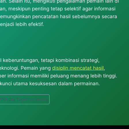
h. Selain itu, mengikuti pengalaman pemain lain di
, meskipun penting tetap selektif agar informasi
memungkinkan pencatatan hasil sebelumnya secara
njadi lebih efektif.
keberuntungan, tetapi kombinasi strategi,
teknologi. Pemain yang
disiplin mencatat hasil
,
r informasi memiliki peluang menang lebih tinggi.
 kunci utama kesuksesan dalam permainan.
#
Trik Jitu Togel Las Vegas