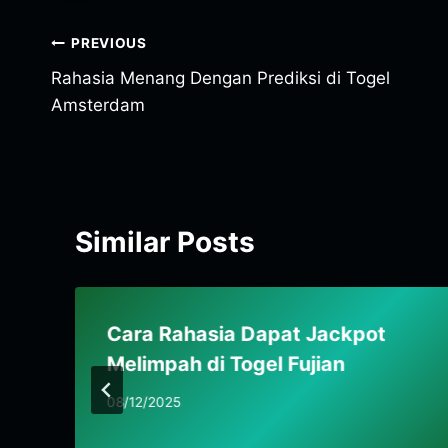
Post
PREVIOUS
Rahasia Menang Dengan Prediksi di Togel
navigation
Amsterdam
Similar Posts
Cara Rahasia Dapat Jackpot
Melimpah di Togel Fujian
08/12/2025