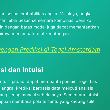
an sesuai probabilitas angka. Misalnya, angka
han lebih besar, sementara kombinasi berisiko
siplin dengan batas modal juga dapat memanfaatkan
hirnya menambah total keuntungan.
engan Prediksi di Togel Amsterdam
i dan Intuisi
ntuisi pribadi dapat membantu pemain Togel Las
gka. Prediksi berbasis data meliputi analisis
i yang sering muncul sebelumnya. Sementara intuisi
puan membaca pola tertentu yang kadang sulit