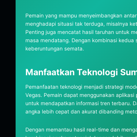
Pemain yang mampu menyeimbangkan antara lo
menghadapi situasi tak terduga, misalnya ket
Penting juga mencatat hasil taruhan untuk m
masa mendatang. Dengan kombinasi kedua st
keberuntungan semata.
Manfaatkan Teknologi Sum
Pemanfaatan teknologi menjadi strategi mode
Vegas. Pemain dapat menggunakan aplikasi pr
untuk mendapatkan informasi tren terbaru. D
angka lebih cepat dan akurat dibanding met
Dengan memantau hasil real-time dan menga