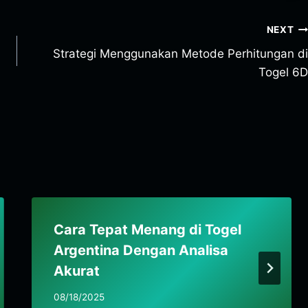
NEXT
Strategi Menggunakan Metode Perhitungan di
Togel 6D
Cara Tepat Menang di Togel
Argentina Dengan Analisa
Akurat
08/18/2025