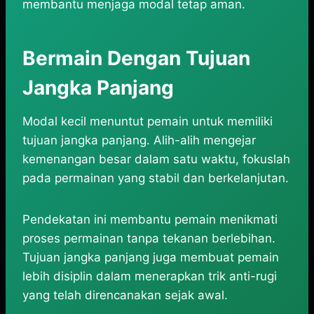
membantu menjaga modal tetap aman.
Bermain Dengan Tujuan
Jangka Panjang
Modal kecil menuntut pemain untuk memiliki
tujuan jangka panjang. Alih-alih mengejar
kemenangan besar dalam satu waktu, fokuslah
pada permainan yang stabil dan berkelanjutan.
Pendekatan ini membantu pemain menikmati
proses permainan tanpa tekanan berlebihan.
Tujuan jangka panjang juga membuat pemain
lebih disiplin dalam menerapkan trik anti-rugi
yang telah direncanakan sejak awal.