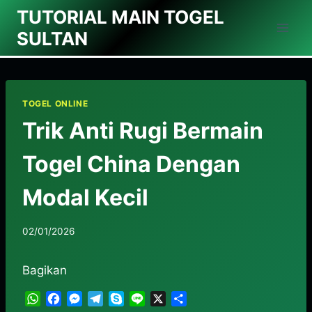
Skip
TUTORIAL MAIN TOGEL
to
SULTAN
content
TOGEL ONLINE
Trik Anti Rugi Bermain
Togel China Dengan
Modal Kecil
02/01/2026
Bagikan
W
F
M
T
S
L
X
S