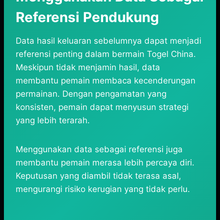
Referensi Pendukung
Data hasil keluaran sebelumnya dapat menjadi
referensi penting dalam bermain Togel China.
Meskipun tidak menjamin hasil, data
membantu pemain membaca kecenderungan
permainan. Dengan pengamatan yang
konsisten, pemain dapat menyusun strategi
yang lebih terarah.
Menggunakan data sebagai referensi juga
membantu pemain merasa lebih percaya diri.
Keputusan yang diambil tidak terasa asal,
mengurangi risiko kerugian yang tidak perlu.