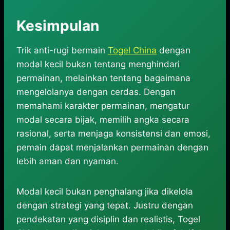
Kesimpulan
Trik anti-rugi bermain
Togel China
dengan
modal kecil bukan tentang menghindari
permainan, melainkan tentang bagaimana
mengelolanya dengan cerdas. Dengan
memahami karakter permainan, mengatur
modal secara bijak, memilih angka secara
rasional, serta menjaga konsistensi dan emosi,
pemain dapat menjalankan permainan dengan
lebih aman dan nyaman.
Modal kecil bukan penghalang jika dikelola
dengan strategi yang tepat. Justru dengan
pendekatan yang disiplin dan realistis, Togel