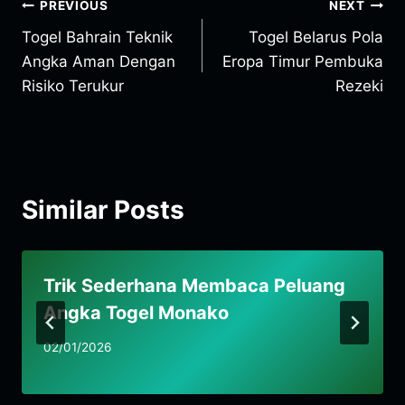
Post
PREVIOUS
NEXT
Togel Bahrain Teknik
Togel Belarus Pola
navigation
Angka Aman Dengan
Eropa Timur Pembuka
Risiko Terukur
Rezeki
Similar Posts
Trik Sederhana Membaca Peluang
Angka Togel Monako
02/01/2026