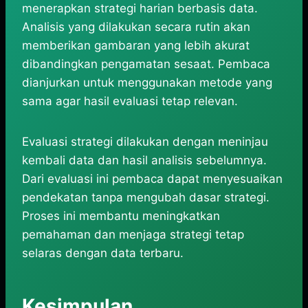
menerapkan strategi harian berbasis data.
Analisis yang dilakukan secara rutin akan
memberikan gambaran yang lebih akurat
dibandingkan pengamatan sesaat. Pembaca
dianjurkan untuk menggunakan metode yang
sama agar hasil evaluasi tetap relevan.
Evaluasi strategi dilakukan dengan meninjau
kembali data dan hasil analisis sebelumnya.
Dari evaluasi ini pembaca dapat menyesuaikan
pendekatan tanpa mengubah dasar strategi.
Proses ini membantu meningkatkan
pemahaman dan menjaga strategi tetap
selaras dengan data terbaru.
Kesimpulan