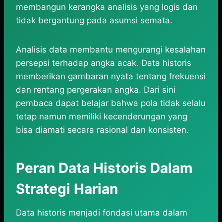
membangun kerangka analisis yang logis dan
tidak bergantung pada asumsi semata.
Analisis data membantu mengurangi kesalahan
persepsi terhadap angka acak. Data historis
memberikan gambaran nyata tentang frekuensi
dan rentang pergerakan angka. Dari sini
pembaca dapat belajar bahwa pola tidak selalu
tetap namun memiliki kecenderungan yang
bisa diamati secara rasional dan konsisten.
Peran Data Historis Dalam
Strategi Harian
Data historis menjadi fondasi utama dalam