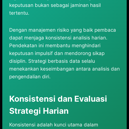
keputusan bukan sebagai jaminan hasil
tertentu.
Dengan manajemen risiko yang baik pembaca
dapat menjaga konsistensi analisis harian.
Pendekatan ini membantu menghindari
keputusan impulsif dan mendorong sikap
disiplin. Strategi berbasis data selalu
menekankan keseimbangan antara analisis dan
pengendalian diri.
Konsistensi dan Evaluasi
Strategi Harian
Konsistensi adalah kunci utama dalam