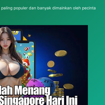
l paling populer dan banyak dimainkan oleh pecinta