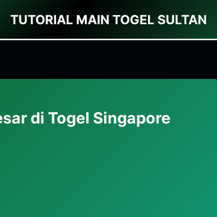
TUTORIAL MAIN TOGEL SULTAN
ar di Togel Singapore