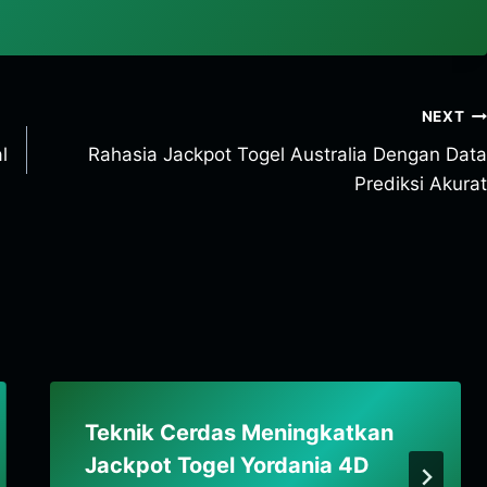
NEXT
l
Rahasia Jackpot Togel Australia Dengan Data
Prediksi Akurat
Teknik Cerdas Meningkatkan
Jackpot Togel Yordania 4D