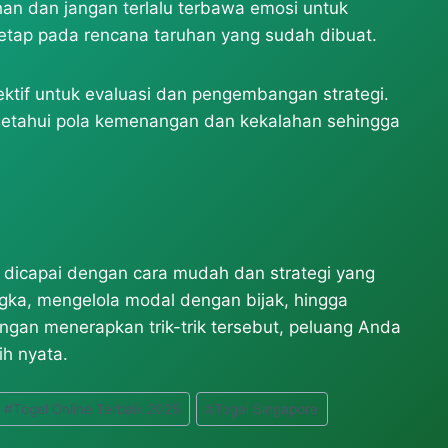
an dan jangan terlalu terbawa emosi untuk
etap pada rencana taruhan yang sudah dibuat.
ektif untuk evaluasi dan pengembangan strategi.
etahui pola kemenangan dan kekalahan sehingga
sa dicapai dengan cara mudah dan strategi yang
gka, mengelola modal dengan bijak, hingga
engan menerapkan trik-trik tersebut, peluang Anda
h nyata.
#
Togel Online Terbaik 2025
#
Togel Singapore