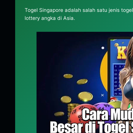
h
a
e
e
k
i
h
a
c
s
l
y
n
a
Togel Singapore adalah salah satu jenis toge
t
e
s
e
p
e
r
lottery angka di Asia.
s
b
e
g
e
e
A
o
n
r
p
o
g
a
p
k
e
m
r