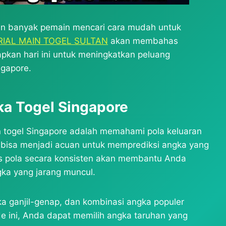
an banyak pemain mencari cara mudah untuk
IAL MAIN TOGEL SULTAN
akan membahas
rapkan hari ini untuk meningkatkan peluang
gapore.
ka Togel Singapore
togel Singapore adalah memahami pola keluaran
i bisa menjadi acuan untuk memprediksi angka yang
sis pola secara konsisten akan membantu Anda
gka yang jarang muncul.
ka ganjil-genap, dan kombinasi angka populer
 ini, Anda dapat memilih angka taruhan yang