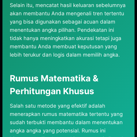
Selain itu, mencatat hasil keluaran sebelumnya
akan membantu Anda mengenali tren tertentu
yang bisa digunakan sebagai acuan dalam
menentukan angka pilihan. Pendekatan ini
tidak hanya meningkatkan akurasi tetapi juga
membantu Anda membuat keputusan yang
lebih terukur dan logis dalam memilih angka.
Rumus Matematika &
Perhitungan Khusus
Salah satu metode yang efektif adalah
menerapkan rumus matematika tertentu yang
sudah terbukti membantu dalam menentukan
angka angka yang potensial. Rumus ini